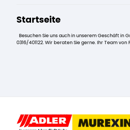
Silikatfarben
Kalkfarben
Versiegelung für Beton
Pflege und Reinigung
Öle für Außen
Startseite
Dichtmassen
Anti Schimmelfarbe
Pflege
Spezialprodukte
Besuchen Sie uns auch in unserem Geschäft in Gra
Pflege und Reinigung
Farbwalzen
0316/401122. Wir beraten Sie gerne. Ihr Team vo
Isolierfarben
Pinsel und Bürsten
Latexfarben
Schleifmittel
Spezialfarben