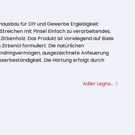
IERUNGEN
DIERUNG
ELLACKE
MÖBELLACKE
INSPIRIERT
SPRAYS
LACKE
nausbau für DIY und Gewerbe Ergiebigkeit:
: Streichen mit Pinsel Einfach zu verarbeitendes,
 Zirbenholz. Das Produkt ist vorwiegend auf Basis
rbenöl formuliert. Die natürlichen
 Eindringvermögen, ausgezeichnete Anfeuerung
NERAL-
KALKFARBEN
ATFARBEN
IFMITTEL
serbeständigkeit. Die Härtung erfolgt durch
TTELHÄLTIGE
ATFARBEN
AYDOSEN
VERDÜNNUNG
DECKEND
SCHICHTUNGEN
LÖSEMITTELHÄLTIG
Adler Legno…
XFARBEN
SPEZIALFARBEN
ÜR AUSSEN
FLEGE
PFLEGE UND
REINIGUNG