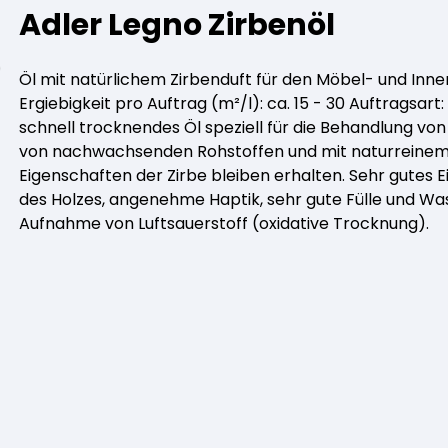
LÖSEMITTELHÄLTIG
WÄNDE UND
WASSERLÖSLICH
GRUNDIERUNG
GRUNDIERUNG
GRUND
GRUN
MÖB
Adler Legno Zirbenöl
DECKEN
Öl mit natürlichem Zirbenduft für den Möbel- und Inne
Ergiebigkeit pro Auftrag (m²/l): ca. 15 - 30 Auftragsart
schnell trocknendes Öl speziell für die Behandlung von
von nachwachsenden Rohstoffen und mit naturreinem Zi
Eigenschaften der Zirbe bleiben erhalten. Sehr gutes
DISPERSIONSFARBEN
MINERAL-
MI
DISPERSIONSFARBEN
FARBWALZEN
PINSEL UND
MINERAL-
SILIK
SCHLE
des Holzes, angenehme Haptik, sehr gute Fülle und Was
LÖSEMITTELHÄLTIGE
PFLEGE UND
WÄSSRIGE
LÖSEMITTELHÄLTIGER
SPEZIALLACKE
SILIKATFARBE
LÖSEMI
SILIK
SPR
SILIKATFARBE
BÜRSTEN
Aufnahme von Luftsauerstoff (oxidative Trocknung).
HOLZBESCHICHTUNGEN
PFLEGE UND
REINIGUNG
LACKE
SPEZIALPRODUKTE
HOLZSCHUTZ
HOLZBE
REINIGUNG
ANTI
ISOLIERFARBEN
LATE
VERDÜNNUNGEN
SCHIMMELFARBE
HOLZÖL FÜR
VERSIEGELUNG FÜR
ÖLE FÜR INNEN
ÖLE F
P
AUSSEN
BETON