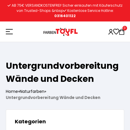
Zum
AB 75€ VERSANDKOSTENFREI! Sicher einkaufen mit Käuferschutz
Inhalt
von Trusted-Shops &nbsp
Kostenlose Service Hotline:
0316401122
springen
0
Holzschutz
Untergrundvorbereitung
Wände und Decken
Lacke
Vorbereitung
Home
»
Naturfarben
»
Autoreparatur
Vorbereitung
Wasserlösliche Grundierung
Untergrundvorbereitung Wände und Decken
Innenfarben
Vorbereitung
Wasserlösliche Grundierung
Lösemittelhältige Grundierung
Kategorien