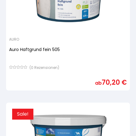
AURO
Auro Haftgrund fein 505
(
0
Rezensionen)
Bewertet
mit
70,20
€
von
ab
5,
basierend
auf
Kundenbewertung
Sale!