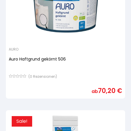
AURO
Auro Haftgrund gekörnt 506
(
0
Rezensionen)
Bewertet
mit
70,20
€
von
ab
5,
basierend
auf
Kundenbewertung
Sale!