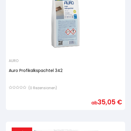
AURO
Auro Profikalkspachtel 342
(
0
Rezensionen)
Bewertet
mit
35,05
€
von
ab
5,
basierend
auf
Kundenbewertung