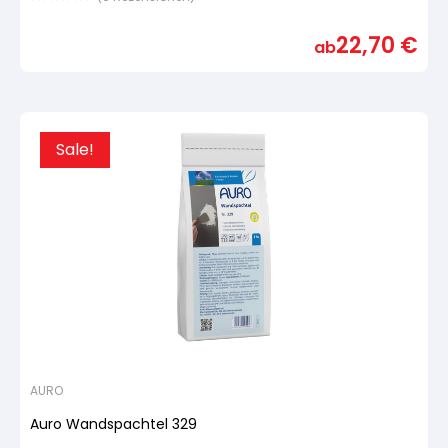
Bewertet
mit
22,70
€
von
ab
5,
basierend
auf
Kundenbewertung
Sale!
AURO
Auro Wandspachtel 329