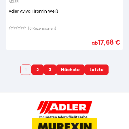
ADLER
Adler Aviva Tiromin Weiß
(
0
Rezensionen)
Bewertet
mit
17,68
€
von
ab
5,
basierend
auf
Kundenbewertung
1
2
3
Nächste
Letzte