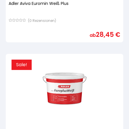
Adler Aviva Euromin Weiß Plus
(
0
Rezensionen)
Bewertet
mit
28,45
€
von
ab
5,
basierend
auf
Kundenbewertung
Sale!