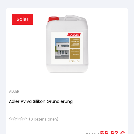
Preis
Preis
Kundenbewertung
war:
ist:
51,60
49,02
Sale!
ADLER
Adler Aviva Silikon Grundierung
(
0
Rezensionen)
Bewertet
mit
56,63
€
von