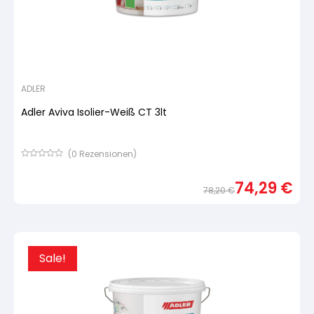
ADLER
Adler Aviva Isolier-Weiß CT 3lt
(
0
Rezensionen)
Bewertet
mit
74,29
€
von
78,20
€
5,
basierend
Urspr
Aktue
auf
Preis
Preis
Kundenbewertung
war:
ist:
78,2
74,29
Sale!