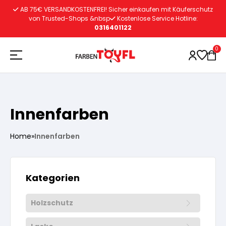
Zum
AB 75€ VERSANDKOSTENFREI! Sicher einkaufen mit Käuferschutz
Inhalt
von Trusted-Shops &nbsp
Kostenlose Service Hotline:
0316401122
springen
0
Holzschutz
Innenfarben
Lacke
Vorbereitung
Home
»
Innenfarben
Autoreparatur
Vorbereitung
Wasserlösliche Grundierung
Kategorien
Innenfarben
Vorbereitung
Wasserlösliche Grundierung
Holzschutz
Lösemittelhältige Grundierung