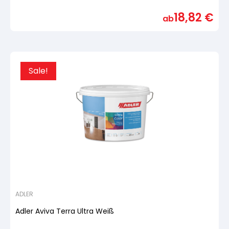
Bewertet
mit
18,82
€
von
ab
5,
basierend
auf
Kundenbewertung
Sale!
ADLER
Adler Aviva Terra Ultra Weiß