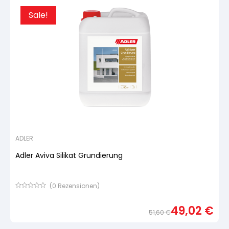
Sale!
ADLER
Adler Aviva Silikat Grundierung
(
0
Rezensionen)
Bewertet
mit
49,02
€
von
51,60
€
5,
basierend
Urspr
Aktue
auf