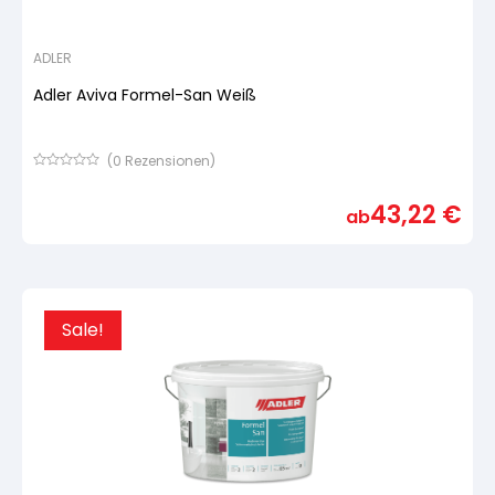
ADLER
Adler Aviva Formel-San Weiß
(
0
Rezensionen)
Bewertet
mit
43,22
€
von
ab
5,
basierend
auf
Kundenbewertung
Sale!