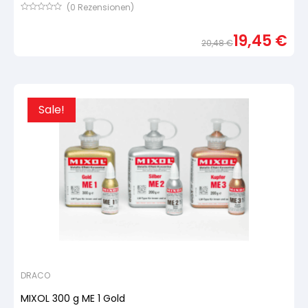
(
0
Rezensionen)
Bewertet
mit
19,45
€
von
20,48
€
5,
basierend
Urspr
Aktue
auf
Preis
Preis
Kundenbewertung
war:
ist:
20,4
19,45
Sale!
DRACO
MIXOL 300 g ME 1 Gold