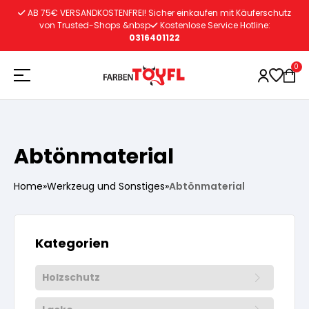
Zum
AB 75€ VERSANDKOSTENFREI! Sicher einkaufen mit Käuferschutz
Inhalt
von Trusted-Shops &nbsp
Kostenlose Service Hotline:
0316401122
springen
0
Holzschutz
Abtönmaterial
Lacke
Vorbereitung
Home
»
Werkzeug und Sonstiges
»
Abtönmaterial
Autoreparatur
Vorbereitung
Wasserlösliche Grundierung
Kategorien
Innenfarben
Vorbereitung
Wasserlösliche Grundierung
Holzschutz
Lösemittelhältige Grundierung