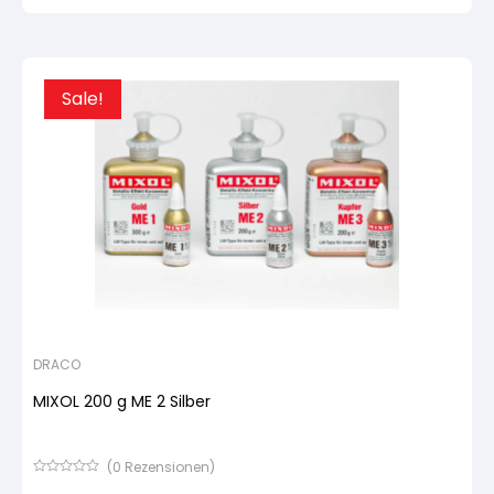
basierend
Urspr
Aktue
auf
Preis
Preis
Kundenbewertung
war:
ist:
8,48
8,06 
Sale!
DRACO
MIXOL 200 g ME 2 Silber
(
0
Rezensionen)
Bewertet