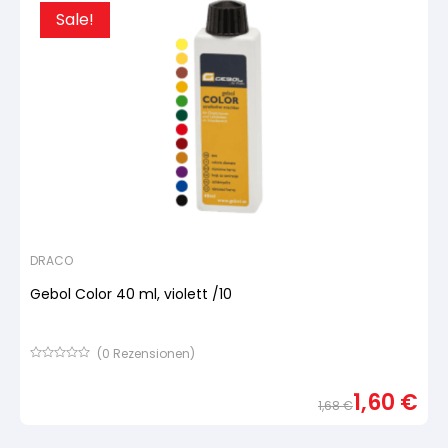
Sale!
DRACO
Gebol Color 40 ml, violett /10
(
0
Rezensionen)
Bewertet
mit
1,60
€
von
1,68
€
5,
basierend
Urspr
Aktue
auf
Preis
Preis
Kundenbewertung