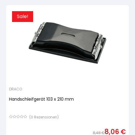
war:
ist:
1,68 
1,60 
Sale!
DRACO
Handschleifgerät 103 x 210 mm
(
0
Rezensionen)
Bewertet
mit
8,06
€
von
8,48
€
5,