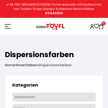
Zum
AB 75€ VERSANDKOSTENFREI! Sicher einkaufen mit Käuferschutz
Inhalt
von Trusted-Shops &nbsp
Kostenlose Service Hotline:
0316401122
springen
0
Holzschutz
Dispersionsfarben
Lacke
Vorbereitung
Home
»
Innenfarben
»
Dispersionsfarben
Autoreparatur
Vorbereitung
Wasserlösliche Grundierung
Kategorien
Innenfarben
Vorbereitung
Wasserlösliche Grundierung
Holzschutz
Lösemittelhältige Grundierung