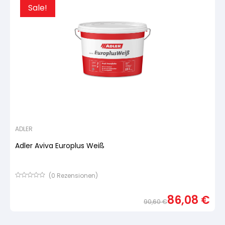
Sale!
ADLER
Adler Aviva Europlus Weiß
(
0
Rezensionen)
Bewertet
mit
86,08
€
von
90,60
€
5,
basierend
Urspr
Aktue
auf
Preis
Preis
Kundenbewertung