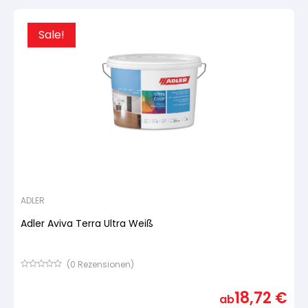
war:
ist:
90,6
86,08
Sale!
ADLER
Adler Aviva Terra Ultra Weiß
(
0
Rezensionen)
Bewertet
mit
18,72
€
von
ab
5,