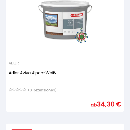
Pinsel und Bürsten
Schleifmittel
ADLER
Adler Aviva Alpen-Weiß
(
0
Rezensionen)
Bewertet
mit
34,30
€
von
ab
5,
basierend
auf
Kundenbewertung