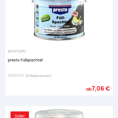
MOTIP DUPLI
presto Füllspachtel
(
0
Rezensionen)
Bewertet
mit
7,06
€
von
ab
5,
basierend
auf
Kundenbewertung
Sale!