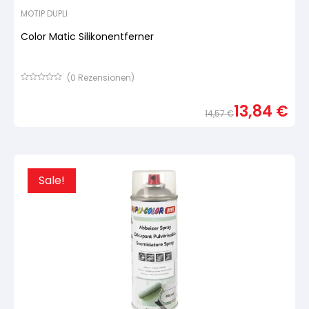
MOTIP DUPLI
Color Matic Silikonentferner
(
0
Rezensionen)
Bewertet
mit
13,84
€
von
14,57
€
5,
basierend
Urspr
Aktue
auf
Preis
Preis
Kundenbewertung
war:
ist:
14,57
13,84
Sale!