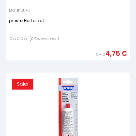
MOTIP DUPLI
presto Härter rot
(
0
Rezensionen)
Bewertet
mit
4,75
€
von
5,-
€
5,
basierend
Urspr
Aktue
auf
Preis
Preis
Kundenbewertung
war:
ist:
5,- €
4,75 
Sale!