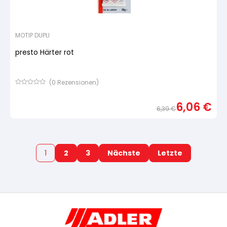
MOTIP DUPLI
presto Härter rot
(
0
Rezensionen)
Bewertet
mit
6,06
€
von
6,39
€
5,
basierend
Urspr
Aktue
auf
Preis
Preis
Kundenbewertung
war:
ist:
6,39 
6,06 
1
2
3
Nächste
Letzte