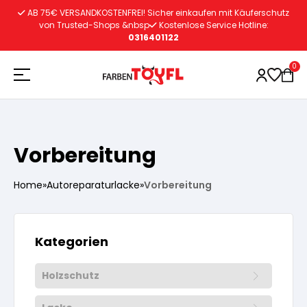
Zum
AB 75€ VERSANDKOSTENFREI! Sicher einkaufen mit Käuferschutz
Inhalt
von Trusted-Shops &nbsp
Kostenlose Service Hotline:
0316401122
springen
0
Holzschutz
Vorbereitung
Lacke
Vorbereitung
Home
»
Autoreparaturlacke
»
Vorbereitung
Autoreparatur
Vorbereitung
Wasserlösliche Grundierung
Kategorien
Innenfarben
Vorbereitung
Wasserlösliche Grundierung
Holzschutz
Lösemittelhältige Grundierung