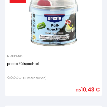
MOTIP DUPLI
presto Füllspachtel
(
0
Rezensionen)
Bewertet
mit
10,43
€
von
ab
5,
basierend
auf
Kundenbewertung