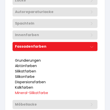
Lacke
Vorbereitung
Fassadenfarben
Vorbereitung
Grundierung
Lösemittelhaltige Grundierungen
Natürlich Inspiriert
Wasserlösliche Grundierung
Autoreparaturlacke
Lösemittelhältige Grundierung
Vorbereitung
Natürlich Inspiriert
Möbellacke
Grundierungen
wasserlösliche Grundierung
Grundierungen
Lacke
Wasserlösliche Lacke
Wässrige Holzbeschichtungen
Spachteln
Wässrige Holzbeschichtungen
lösemittelhältige Grundierung
Vorbereitung
Lösemittelhältiger Holzschutz
wasserlösliche Lacke
Grundierung
Innenfarben
Naturfarben
Möbellack lösemittelhältig
Lösemittelhältige Holzbeschichtungen
lösemittelhältige Lacke
Abtönfarben
Lacke
Abtönfarben
Pastös
Technische Sprays
Lösemittelhältige Lacke
Lösemittelhältiger Holzschutz
Deckend lösemittelhältig
Speziallacke
Technische Sprays
Pulverförmig
Holzöl für Außen
Fassadenfarben
Spraydosen
Vorbereitung
Spachteln
Untergrundvorbereitung Wände und Decken
Öle für Außen
Möbellack wasserlöslich
Verdünnung
Silikatfarben
Dispersionen
Grundierungen
Speziallacke
Öle für Innen
Lösemittelhältige Holzbeschichtungen
Verdünnungen
Abtönfarben
Grundierungen
Pflege
Versiegelung für Beton
Dispersionen
Abtönfarben
Werkzeug
Pastös
Wandfarben
Pflege
Härter für Möbellacke
Silikonfarbe
Dispersionsfarben
Dispersionsfarben
Silikatfarben
Spraydosen
Deckend lösemittelhältig
Mineral-Silikatfarbe
Silikonfarbe
Mineral-Silikatfarben
Dispersionsfarben
Abdeckmaterial
Top Seller
Pulverförmig
Lacke
Verdünnung für Möbellacke
Mineralfarben
Dispersionsfarben
Kalkfarben
Mineral-Silikatfarbe
Verdünnung
Holzöl für Außen
Kalkfarben
Mineral-Silikatfarbe
Anti Schimmelfarbe
Abtönmaterial
Öle und Lasuren
Pflege und Reinigung
Isolierfarben
Mineral-Silikatfarbe
Möbellacke
Mineral-Silikatfarben
Verdünnungen
Öle für Innen
Latexfarben