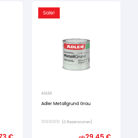
Sale!
ADLER
Adler Metallgrund Grau
(
0
Rezensionen)
Bewertet
mit
,73
€
29,45
€
von
ab