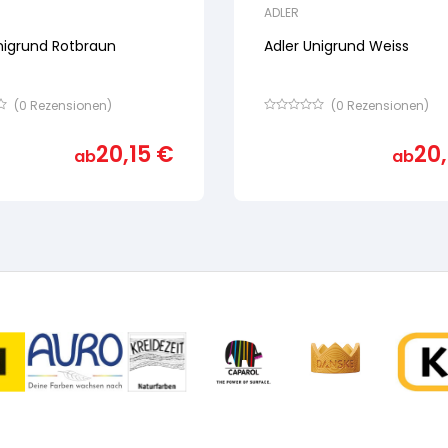
ADLER
nigrund Rotbraun
Adler Unigrund Weiss
(
0
Rezensionen)
(
0
Rezensionen)
Bewertet
mit
20,15
€
20
von
ab
ab
5,
basierend
auf
ertung
Kundenbewertung