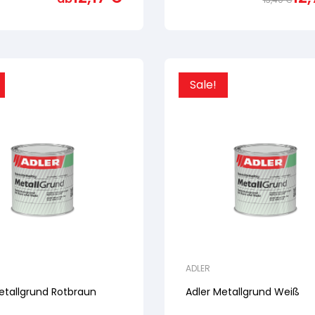
5,
basierend
auf
ertung
Kundenbewertung
Sale!
ADLER
etallgrund Rotbraun
Adler Metallgrund Weiß