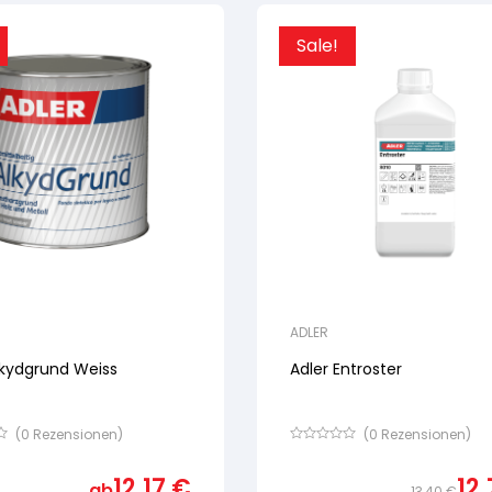
Sale!
ADLER
lkydgrund Weiss
Adler Entroster
(
0
Rezensionen)
(
0
Rezensionen)
Bewertet
mit
12,17
€
12
von
ab
13,40
€