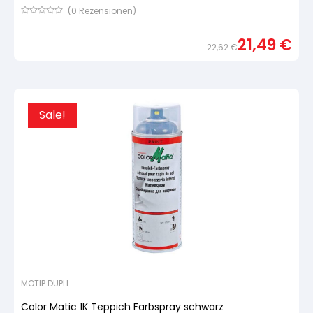
(
0
Rezensionen)
Bewertet
mit
21,49
€
von
22,62
€
5,
basierend
Urspr
Aktue
auf
Preis
Preis
Kundenbewertung
war:
ist:
22,62
21,49
Sale!
MOTIP DUPLI
Color Matic 1K Teppich Farbspray schwarz