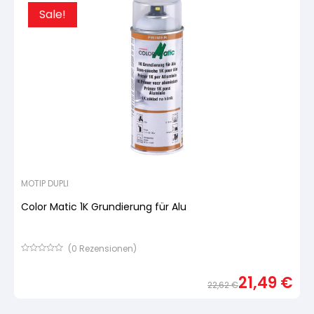
Sale!
MOTIP DUPLI
Color Matic 1K Grundierung für Alu
(
0
Rezensionen)
Bewertet
mit
21,49
€
von
22,62
€
5,
basierend
Urspr
Aktue
auf
Preis
Preis
Kundenbewertung