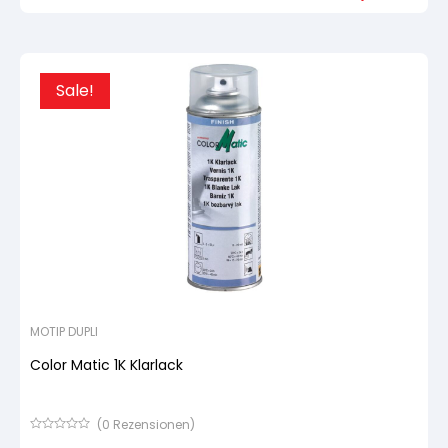
basierend
Urspr
Aktue
auf
Preis
Preis
Kundenbewertung
war:
ist:
22,62
21,49
Sale!
MOTIP DUPLI
Color Matic 1K Klarlack
(
0
Rezensionen)
Bewertet