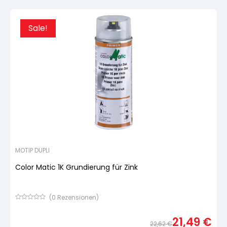
war:
ist:
22,62
21,49
Sale!
MOTIP DUPLI
Color Matic 1K Grundierung für Zink
(
0
Rezensionen)
Bewertet
mit
21,49
€
von
22,62
€
5,