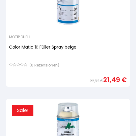
MOTIP DUPLI
Color Matic 1K Füller Spray beige
(
0
Rezensionen)
Bewertet
mit
21,49
€
von
22,62
€
5,
basierend
Urspr
Aktue
auf
Preis
Preis
Kundenbewertung
war:
ist:
22,62
21,49
Sale!