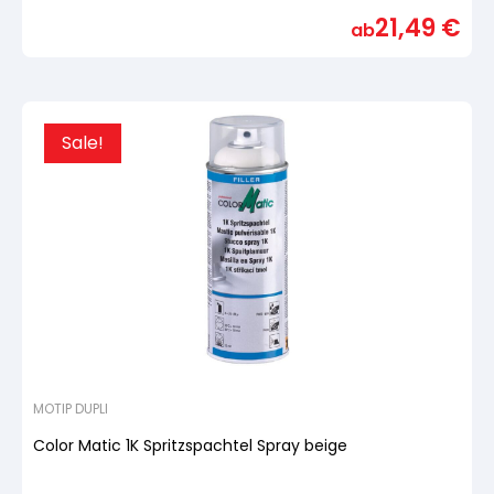
mit
21,49
€
von
ab
5,
basierend
auf
Kundenbewertung
Sale!
MOTIP DUPLI
Color Matic 1K Spritzspachtel Spray beige