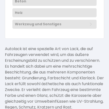
Beton
Mineral-Silikatfarben
Dispersionsfarben
Härter für Möbellacke
Untergrundvorbereitung Wände und Decken
Arbeitshandschuhe
Mineralfarben
Kalkfarben
Verdünnung für Möbellacke
Pflege und Reinigung
Wandfarben
Silikatfarben
Kalkfarben
Kalkfarben
Holz
Mineral-Silikatfarbe
Versiegelung für Beton
Pflege und Reinigung
Lacke
Öle für Außen
Anti Schimmelfarbe
Öle und Lasuren
Isolierfarben
Dichtmassen
Werkzeug und Sonstiges
Pflege und Reinigung
Spezialprodukte
Latexfarben
Anti Schimmelfarbe
Pflege
Spezialprodukte
Pflege und Reinigung
Spezialfarben
Abdeckmaterial
Farbwalzen
Abtönmaterial
Isolierfarben
Autolack ist eine spezielle Art von Lack, die auf
Arbeitshandschuhe
Dichtmassen
Fahrzeugen verwendet wird, um das äußere
Pinsel und Bürsten
Farbwalzen
Erscheinungsbild zu schützen und zu verschönern.
Latexfarben
Pinsel und Bürsten
Es handelt sich dabei um eine mehrschichtige
Schleifmittel
Beschichtung, die aus mehreren Komponenten
Schleifmittel
besteht: Grundierung, Farbschicht und Klarlack. Der
Spezialfarben
Lack erfüllt sowohl ästhetische als auch funktionale
Zwecke. Er verleiht dem Fahrzeug eine bestimmte
Farbe und einen Glanz, schützt die Karosserie aber
gleichzeitig vor Umwelteinflüssen wie UV-Strahlung,
Regen, Schmutz, Kratzern und Rost.