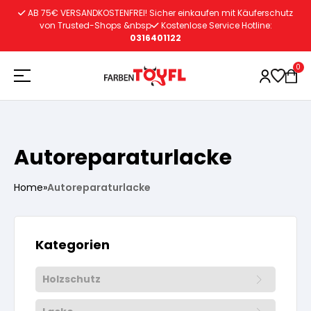
Zum
AB 75€ VERSANDKOSTENFREI! Sicher einkaufen mit Käuferschutz
Inhalt
von Trusted-Shops &nbsp
Kostenlose Service Hotline:
0316401122
springen
0
Holzschutz
Autoreparaturlacke
Lacke
Vorbereitung
Home
»
Autoreparaturlacke
Autoreparatur
Vorbereitung
Wasserlösliche Grundierung
Kategorien
Innenfarben
Vorbereitung
Wasserlösliche Grundierung
Holzschutz
Lösemittelhältige Grundierung