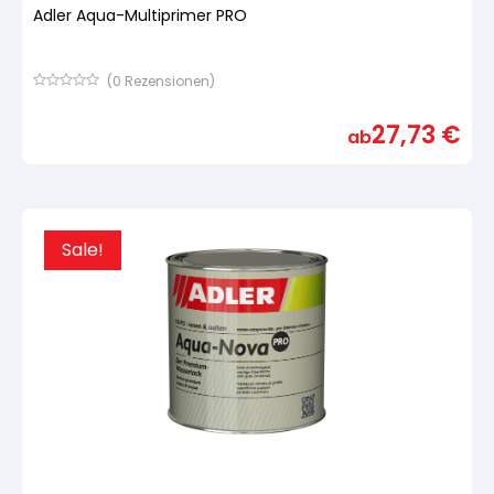
Adler Aqua-Multiprimer PRO
(
0
Rezensionen)
Bewertet
mit
27,73
€
von
ab
5,
basierend
auf
Kundenbewertung
Sale!