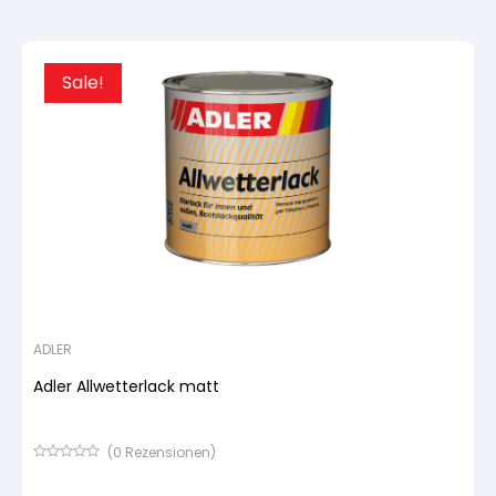
Kundenbewertung
Sale!
ADLER
Adler Allwetterlack matt
(
0
Rezensionen)
Bewertet
mit