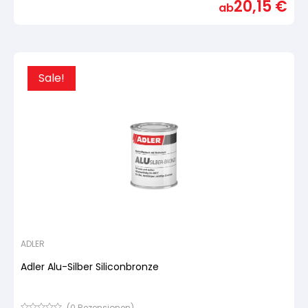
20,15
€
von
ab
5,
basierend
auf
Kundenbewertung
Sale!
ADLER
Adler Alu-Silber Siliconbronze
(
0
Rezensionen)