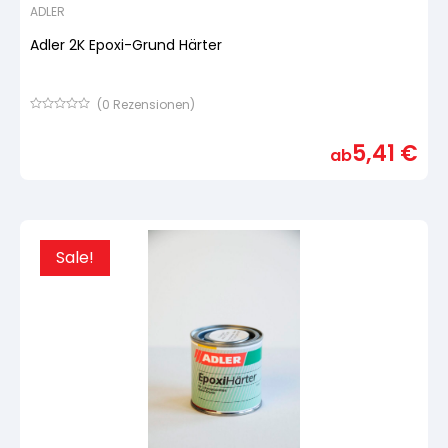
ADLER
Adler 2K Epoxi-Grund Härter
(
0
Rezensionen)
Bewertet
mit
5,41
€
von
ab
5,
basierend
auf
Kundenbewertung
Sale!