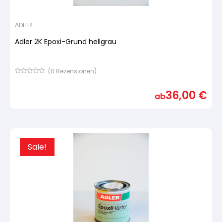
ADLER
Adler 2K Epoxi-Grund hellgrau
(
0
Rezensionen)
Bewertet
mit
36,00
€
von
ab
5,
basierend
auf
Kundenbewertung
Sale!