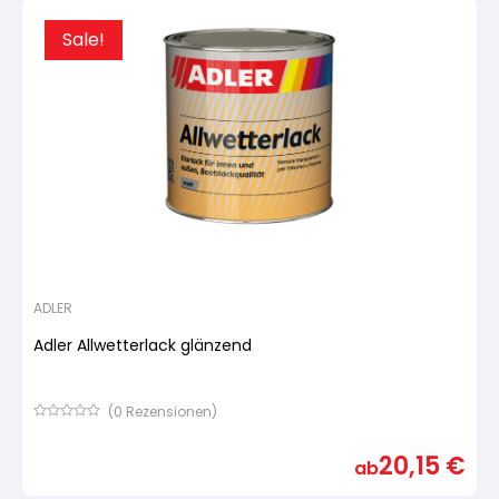
Sale!
ADLER
Adler Allwetterlack glänzend
(
0
Rezensionen)
Bewertet
mit
20,15
€
von
ab
5,
basierend
auf