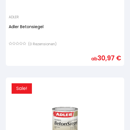
ADLER
Adler Betonsiegel
(
0
Rezensionen)
Bewertet
mit
30,97
€
von
ab
5,
basierend
auf
Kundenbewertung
Sale!