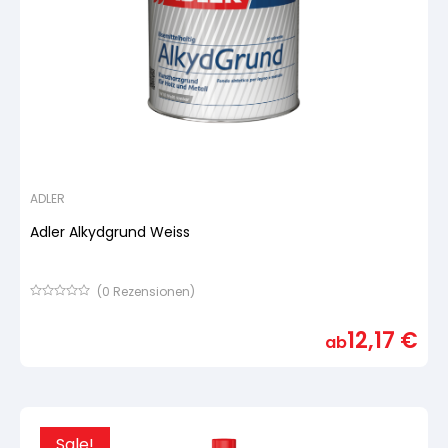
ADLER
Adler Alkydgrund Weiss
(
0
Rezensionen)
Bewertet
mit
12,17
€
von
ab
5,
basierend
auf
Kundenbewertung
Sale!