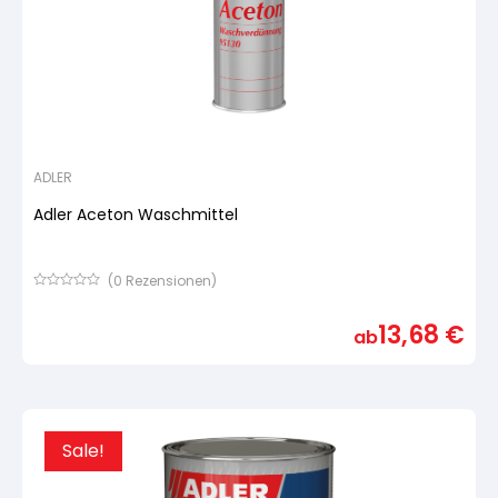
ADLER
Adler Aceton Waschmittel
(
0
Rezensionen)
Bewertet
mit
13,68
€
von
ab
5,
basierend
auf
Kundenbewertung
Sale!