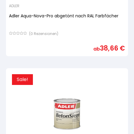
ADLER
Adler Aqua-Nova-Pro abgetönt nach RAL Farbfächer
(
0
Rezensionen)
Bewertet
mit
38,66
€
von
ab
5,
basierend
auf
Kundenbewertung
Sale!