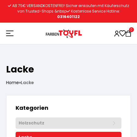
Zum
AB 75€ VERSANDKOSTENFREI! Sicher einkaufen mit Käuferschutz
Inhalt
von Trusted-Shops &nbsp
Kostenlose Service Hotline:
0316401122
springen
0
Holzschutz
Lacke
Lacke
Vorbereitung
Home
»
Lacke
Autoreparatur
Vorbereitung
Wasserlösliche Grundierung
Kategorien
Innenfarben
Vorbereitung
Wasserlösliche Grundierung
Holzschutz
Lösemittelhältige Grundierung