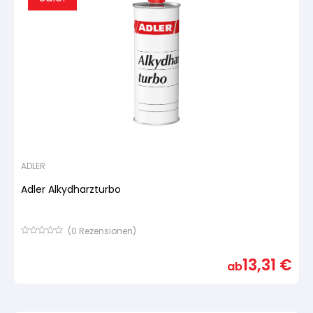
ADLER
Adler Alkydharzturbo
(
0
Rezensionen)
Bewertet
mit
13,31
€
von
ab
5,
basierend
auf
Kundenbewertung