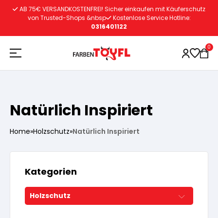
Zum
AB 75€ VERSANDKOSTENFREI! Sicher einkaufen mit Käuferschutz
Inhalt
von Trusted-Shops &nbsp
Kostenlose Service Hotline:
0316401122
springen
0
Holzschutz
Natürlich Inspiriert
Lacke
Vorbereitung
Home
»
Holzschutz
»
Natürlich Inspiriert
Autoreparatur
Vorbereitung
Wasserlösliche Grundierung
Kategorien
Innenfarben
Vorbereitung
Wasserlösliche Grundierung
Holzschutz
Lösemittelhältige Grundierung