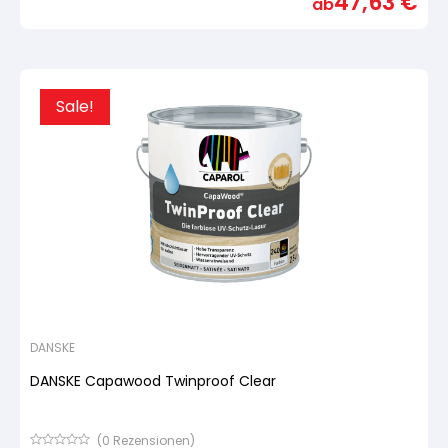
47,63
€
ab
5,
basierend
auf
Kundenbewertung
Sale!
DANSKE
DANSKE Capawood Twinproof Clear
(
0
Rezensionen)