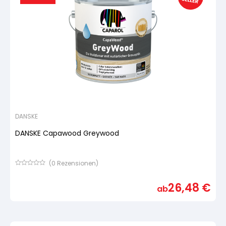
DANSKE
DANSKE Capawood Greywood
(
0
Rezensionen)
Bewertet
mit
26,48
€
von
ab
5,
basierend
auf
Kundenbewertung