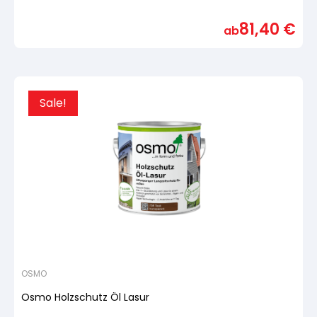
Bewertet
mit
81,40
€
von
ab
5,
basierend
auf
Kundenbewertung
Sale!
OSMO
Osmo Holzschutz Öl Lasur