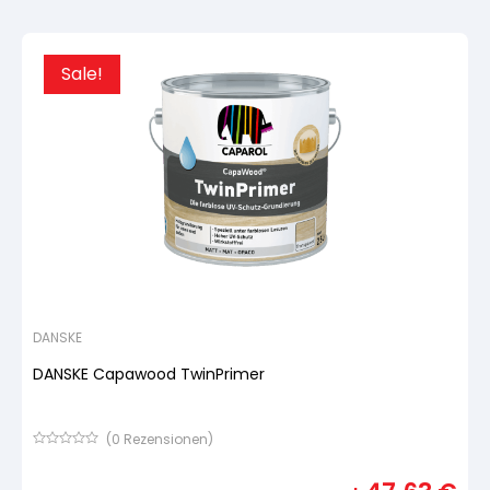
Kundenbewertung
Sale!
DANSKE
DANSKE Capawood TwinPrimer
(
0
Rezensionen)
Bewertet
mit
von