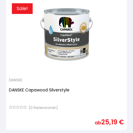
Sale!
DANSKE
DANSKE Capawood Silverstyle
(
0
Rezensionen)
Bewertet
mit
25,19
€
von
ab
5,
basierend
auf