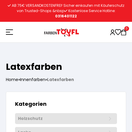
Zum
AB 75€ VERSANDKOSTENFREI! Sicher einkaufen mit Käuferschutz
Inhalt
von Trusted-Shops &nbsp
Kostenlose Service Hotline:
0316401122
springen
0
Holzschutz
Latexfarben
Lacke
Vorbereitung
Home
»
Innenfarben
»
Latexfarben
Autoreparatur
Vorbereitung
Wasserlösliche Grundierung
Kategorien
Innenfarben
Vorbereitung
Wasserlösliche Grundierung
Holzschutz
Lösemittelhältige Grundierung