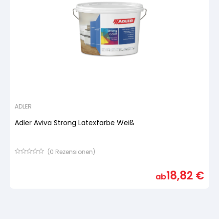
Pinsel und Bürsten
Schleifmittel
ADLER
Adler Aviva Strong Latexfarbe Weiß
(
0
Rezensionen)
Bewertet
mit
18,82
€
von
ab
5,
basierend
auf
Kundenbewertung