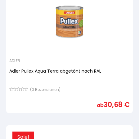
Schleifmittel
ADLER
Adler Pullex Aqua Terra abgetönt nach RAL
(
0
Rezensionen)
Bewertet
mit
30,68
€
von
ab
5,
basierend
auf
Kundenbewertung
Sale!