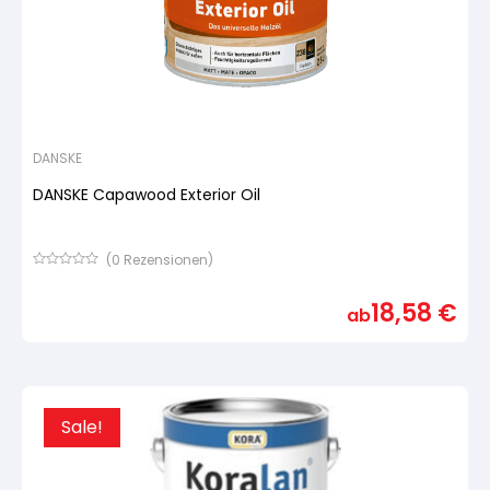
DANSKE
DANSKE Capawood Exterior Oil
(
0
Rezensionen)
Bewertet
mit
18,58
€
von
ab
5,
basierend
auf
Kundenbewertung
Sale!