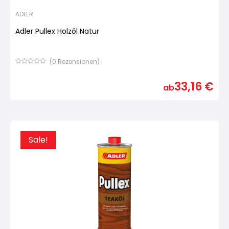
ADLER
Adler Pullex Holzöl Natur
(
0
Rezensionen)
Bewertet
mit
33,16
€
von
ab
5,
basierend
auf
Kundenbewertung
Sale!