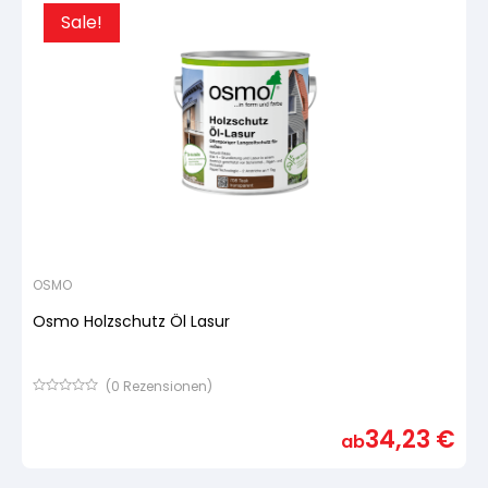
Sale!
OSMO
Osmo Holzschutz Öl Lasur
(
0
Rezensionen)
Bewertet
mit
34,23
€
von
ab
5,
basierend
auf
Kundenbewertung