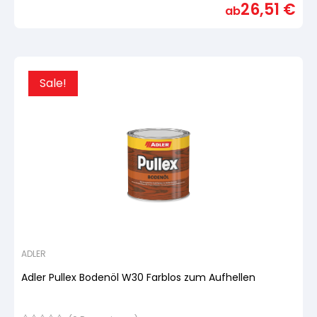
26,51
€
von
ab
5,
basierend
auf
Kundenbewertung
Sale!
ADLER
Adler Pullex Bodenöl W30 Farblos zum Aufhellen