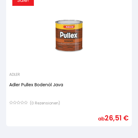
Sale!
ADLER
Adler Pullex Bodenöl Java
(
0
Rezensionen)
Bewertet
mit
26,51
€
von
ab
5,
basierend
auf
Kundenbewertung