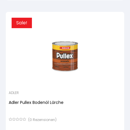
auf
Kundenbewertung
Sale!
ADLER
Adler Pullex Bodenöl Lärche
(
0
Rezensionen)
Bewertet
mit