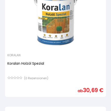
KORALAN
Koralan Holzöl Spezial
(
0
Rezensionen)
Bewertet
mit
30,69
€
von
ab
5,
basierend
auf
Kundenbewertung