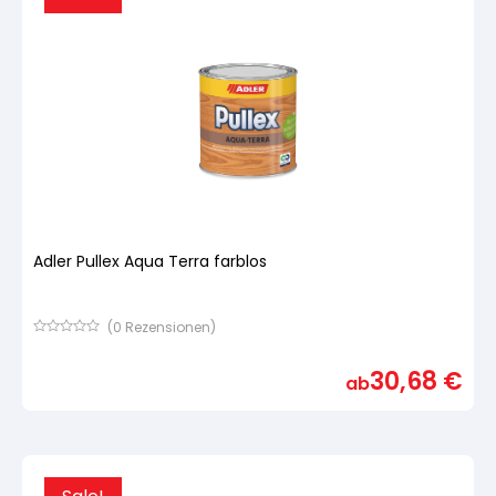
Adler Pullex Aqua Terra farblos
(
0
Rezensionen)
Bewertet
mit
30,68
€
von
ab
5,
basierend
auf
Kundenbewertung