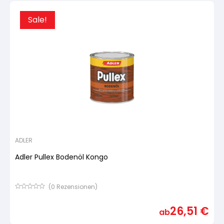
Sale!
ADLER
Adler Pullex Bodenöl Kongo
(
0
Rezensionen)
Bewertet
mit
26,51
€
von
ab
5,
basierend