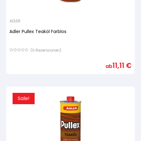
ADLER
Adler Pullex Teaköl Farblos
(
0
Rezensionen)
Bewertet
mit
11,11
€
von
ab
5,
basierend
auf
Kundenbewertung
Sale!