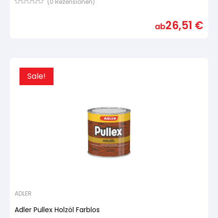
(
0
Rezensionen)
Bewertet
mit
26,51
€
von
ab
5,
basierend
auf
Kundenbewertung
Sale!
ADLER
Adler Pullex Holzöl Farblos