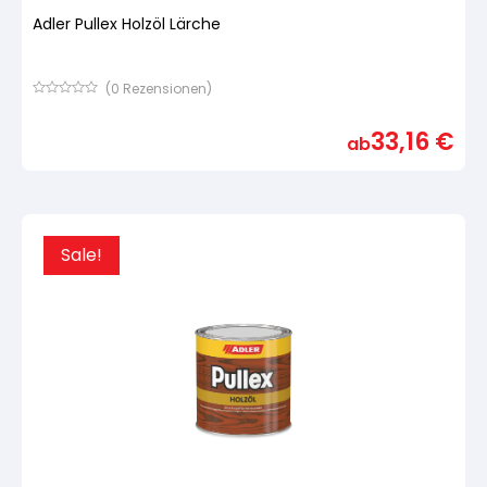
Adler Pullex Holzöl Lärche
(
0
Rezensionen)
Bewertet
mit
33,16
€
von
ab
5,
basierend
auf
Kundenbewertung
Sale!