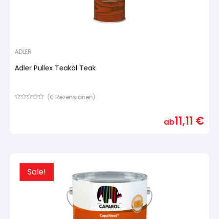
ADLER
Adler Pullex Teaköl Teak
(
0
Rezensionen)
Bewertet
mit
11,11
€
von
ab
5,
basierend
auf
Kundenbewertung
Sale!