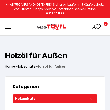
Zum
AB 75€ VERSANDKOSTENFREI! Sicher einkaufen mit Käuferschutz
Inhalt
von Trusted-Shops &nbsp
Kostenlose Service Hotline:
0316401122
springen
0
Holzschutz
Holzöl für Außen
Lacke
Vorbereitung
Home
»
Holzschutz
»
Holzöl für Außen
Autoreparatur
Vorbereitung
Wasserlösliche Grundierung
Kategorien
Innenfarben
Vorbereitung
Wasserlösliche Grundierung
Holzschutz
Lösemittelhältige Grundierung