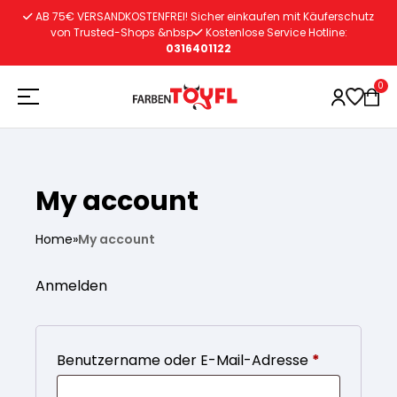
Zum
AB 75€ VERSANDKOSTENFREI! Sicher einkaufen mit Käuferschutz
Inhalt
von Trusted-Shops &nbsp
Kostenlose Service Hotline:
0316401122
springen
0
My account
Holzschutz
Home
»
My account
Lacke
Vorbereitung
Anmelden
Autoreparatur
Vorbereitung
Wasserlösliche Grundierung
Erforderlic
Benutzername oder E-Mail-Adresse
*
Innenfarben
Vorbereitung
Wasserlösliche Grundierung
Lösemittelhältige Grundierung