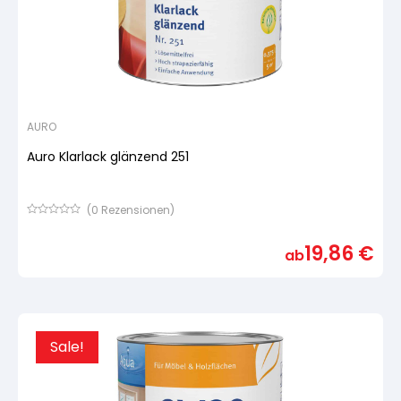
AURO
Auro Klarlack glänzend 251
(
0
Rezensionen)
Bewertet
mit
19,86
€
von
ab
5,
basierend
auf
Kundenbewertung
Sale!