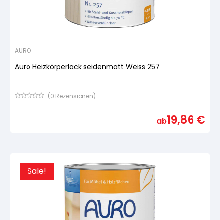
AURO
Auro Heizkörperlack seidenmatt Weiss 257
(
0
Rezensionen)
Bewertet
mit
19,86
€
von
ab
5,
basierend
auf
Kundenbewertung
Sale!