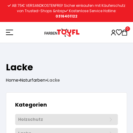
Zum
AB 75€ VERSANDKOSTENFREI! Sicher einkaufen mit Käuferschutz
Inhalt
von Trusted-Shops &nbsp
Kostenlose Service Hotline:
0316401122
springen
0
Holzschutz
Lacke
Lacke
Vorbereitung
Home
»
Naturfarben
»
Lacke
Autoreparatur
Vorbereitung
Wasserlösliche Grundierung
Kategorien
Innenfarben
Vorbereitung
Wasserlösliche Grundierung
Holzschutz
Lösemittelhältige Grundierung