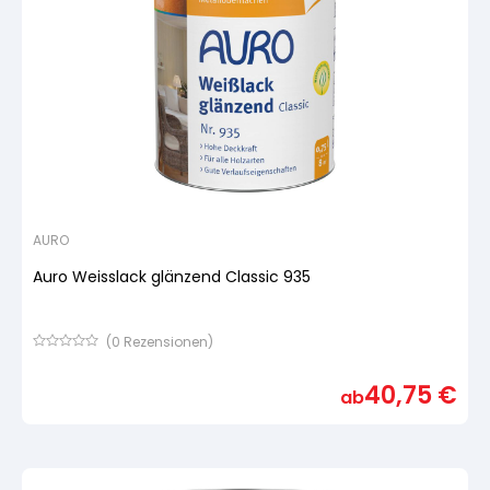
AURO
Auro Weisslack glänzend Classic 935
(
0
Rezensionen)
Bewertet
mit
40,75
€
von
ab
5,
basierend
auf
Kundenbewertung