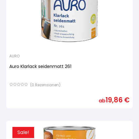
AURO
Auro Klarlack seidenmatt 261
(
0
Rezensionen)
Bewertet
mit
19,86
€
von
ab
5,
basierend
auf
Kundenbewertung
Sale!