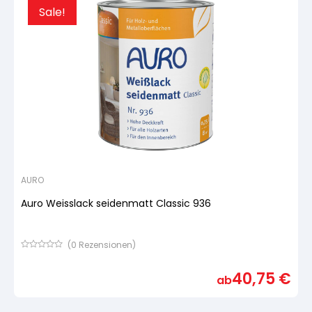
Sale!
AURO
Auro Weisslack seidenmatt Classic 936
(
0
Rezensionen)
Bewertet
mit
40,75
€
von
ab
5,
basierend
auf
Kundenbewertung