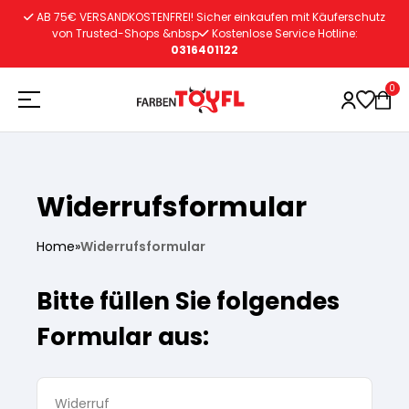
Zum
AB 75€ VERSANDKOSTENFREI! Sicher einkaufen mit Käuferschutz
Inhalt
von Trusted-Shops &nbsp
Kostenlose Service Hotline:
0316401122
springen
0
Holzschutz
Widerrufsformular
Lacke
Vorbereitung
Home
»
Widerrufsformular
Bitte füllen Sie folgendes
Autoreparatur
Vorbereitung
Wasserlösliche Grundierung
Formular aus:
Innenfarben
Vorbereitung
Wasserlösliche Grundierung
Lösemittelhältige Grundierung
Widerruf