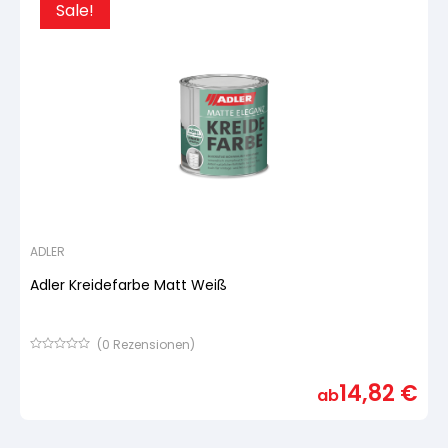
Sale!
ADLER
Adler Kreidefarbe Matt Weiß
(
0
Rezensionen)
Bewertet
mit
14,82
€
von
ab
5,
basierend
auf
Kundenbewertung