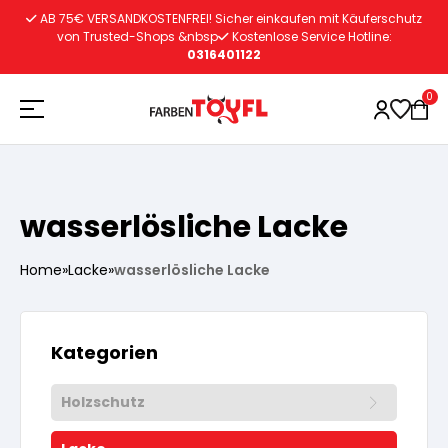
Zum
AB 75€ VERSANDKOSTENFREI! Sicher einkaufen mit Käuferschutz
Inhalt
von Trusted-Shops &nbsp
Kostenlose Service Hotline:
0316401122
springen
0
Holzschutz
wasserlösliche Lacke
Lacke
Vorbereitung
Home
»
Lacke
»
wasserlösliche Lacke
Autoreparatur
Vorbereitung
Wasserlösliche Grundierung
Kategorien
Innenfarben
Vorbereitung
Wasserlösliche Grundierung
Holzschutz
Lösemittelhältige Grundierung