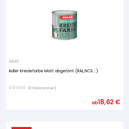
ADLER
Adler Kreidefarbe Matt abgetönt (RAL,NCS....)
(
0
Rezensionen)
Bewertet
mit
18,62
€
von
ab
5,
basierend
auf
Kundenbewertung