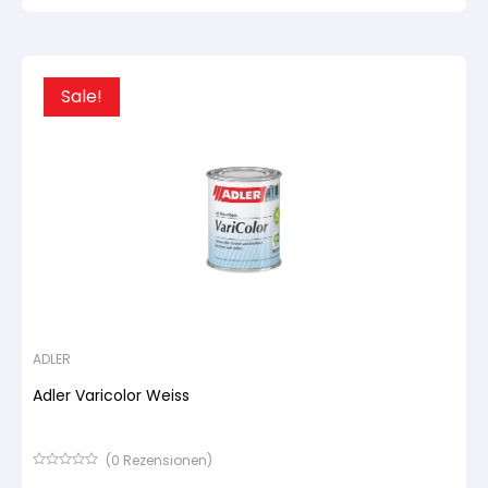
basierend
auf
Kundenbewertung
Sale!
ADLER
Adler Varicolor Weiss
(
0
Rezensionen)
Bewertet