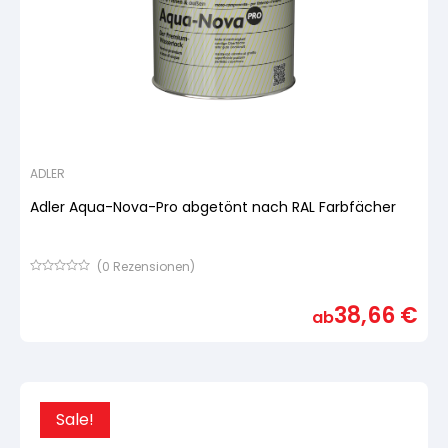
ADLER
Adler Aqua-Nova-Pro abgetönt nach RAL Farbfächer
(
0
Rezensionen)
Bewertet
mit
38,66
€
von
ab
5,
basierend
auf
Kundenbewertung
Sale!