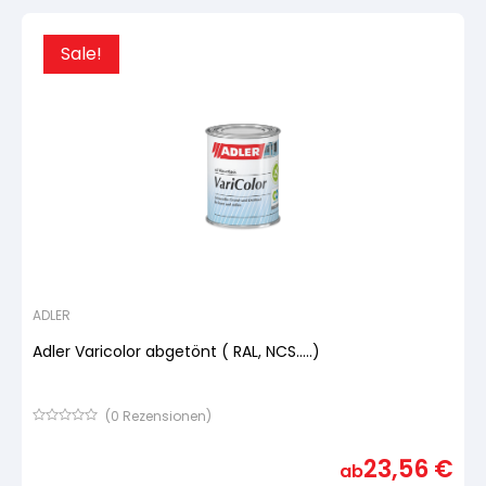
Sale!
ADLER
Adler Varicolor abgetönt ( RAL, NCS.....)
(
0
Rezensionen)
Bewertet
mit
23,56
€
von
ab
5,