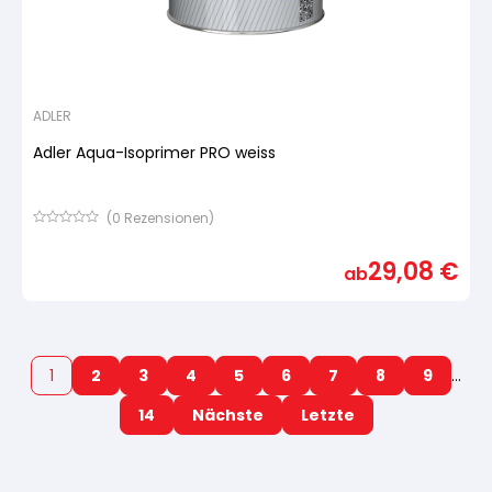
ADLER
Adler Aqua-Isoprimer PRO weiss
(
0
Rezensionen)
Bewertet
mit
29,08
€
von
ab
5,
basierend
auf
Kundenbewertung
1
2
3
4
5
6
7
8
9
…
14
Nächste
Letzte