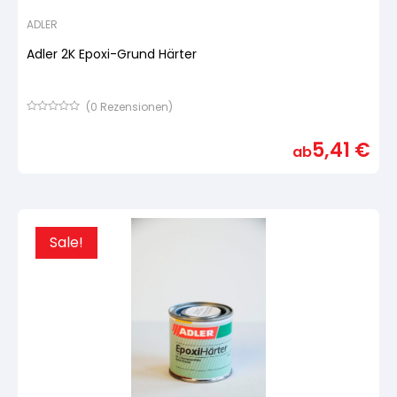
ADLER
Adler 2K Epoxi-Grund Härter
(
0
Rezensionen)
Bewertet
mit
5,41
€
von
ab
5,
basierend
auf
Kundenbewertung
Sale!