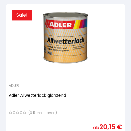
Sale!
ADLER
Adler Allwetterlack glänzend
(
0
Rezensionen)
Bewertet
mit
20,15
€
von
ab
5,