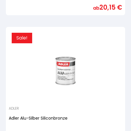
mit
20,15
€
von
ab
5,
basierend
auf
Kundenbewertung
Sale!
ADLER
Adler Alu-Silber Siliconbronze