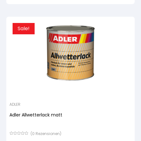
basierend
auf
Kundenbewertung
Sale!
ADLER
Adler Allwetterlack matt
(
0
Rezensionen)
Bewertet