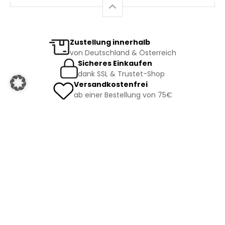
Zustellung innerhalb
von Deutschland & Österreich
Sicheres Einkaufen
dank SSL & Trustet-Shop
Versandkostenfrei
ab einer Bestellung von 75€
Copyright © 2026 J. Toyfl Gesellschaft m.b.H.
Facebook
|
Instagram
|
AGB
|
Datenschutz
|
Impressum
Vertrag widerrufen