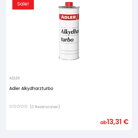
Sale!
ADLER
Adler Alkydharzturbo
(
0
Rezensionen)
Bewertet
mit
13,31
€
von
ab
5,
basierend
auf
Kundenbewertung