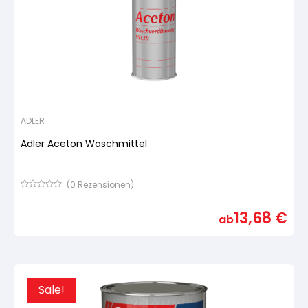
ADLER
Adler Aceton Waschmittel
(
0
Rezensionen)
Bewertet
mit
13,68
€
von
ab
5,
basierend
auf
Kundenbewertung
Sale!