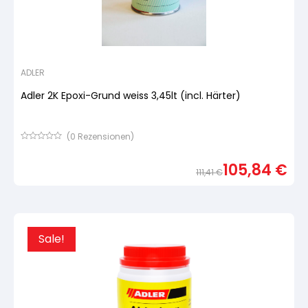
ADLER
Adler 2K Epoxi-Grund weiss 3,45lt (incl. Härter)
(
0
Rezensionen)
Bewertet
mit
105,84
€
von
111,41
€
5,
basierend
Urspr
Aktue
auf
Preis
Preis
Kundenbewertung
war:
ist:
111,41
105,8
Sale!