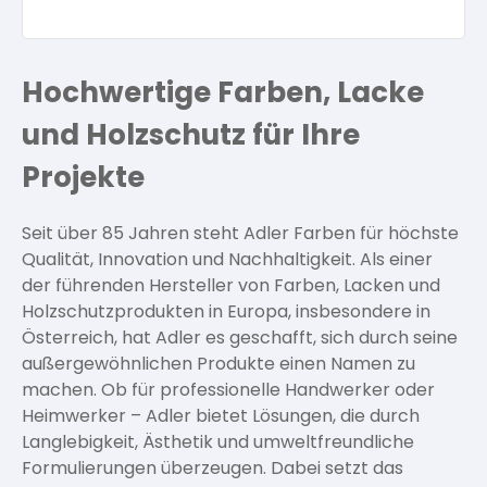
Spezialprodukte
Spezialfarben
Arbeitshandschuhe
Abdeckmaterial
Pflege und Reinigung
Silikatfarben
Kalkfarben
Abtönmaterial
Versiegelung für Beton
Öle für Außen
Hochwertige Farben, Lacke
Arbeitshandschuhe
Dichtmassen
Dichtmassen
Spezialprodukte
und Holzschutz für Ihre
Anti Schimmelfarbe
Farbwalzen
Pflege
Pflege und Reinigung
Pinsel und Bürsten
Projekte
Schleifmittel
Farbwalzen
Isolierfarben
Seit über 85 Jahren steht Adler Farben für höchste
Pinsel und Bürsten
Qualität, Innovation und Nachhaltigkeit. Als einer
Latexfarben
der führenden Hersteller von Farben, Lacken und
Holzschutzprodukten in Europa, insbesondere in
Schleifmittel
Österreich, hat Adler es geschafft, sich durch seine
Spezialfarben
außergewöhnlichen Produkte einen Namen zu
machen. Ob für professionelle Handwerker oder
Heimwerker – Adler bietet Lösungen, die durch
Langlebigkeit, Ästhetik und umweltfreundliche
Formulierungen überzeugen. Dabei setzt das