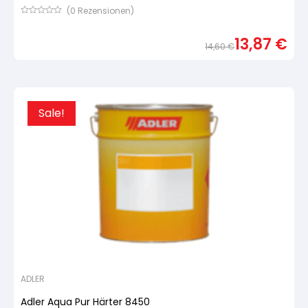
(
0
Rezensionen)
Bewertet
mit
13,87
€
von
14,60
€
5,
basierend
Urspr
Aktue
auf
Preis
Preis
Kundenbewertung
war:
ist:
14,60
13,87
Sale!
ADLER
Adler Aqua Pur Härter 8450