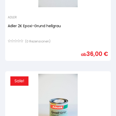
ADLER
Adler 2K Epoxi-Grund hellgrau
(
0
Rezensionen)
Bewertet
mit
36,00
€
von
ab
5,
basierend
auf
Kundenbewertung
Sale!