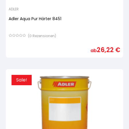
ADLER
Adler Aqua Pur Härter 8451
(
0
Rezensionen)
Bewertet
mit
26,22
€
von
ab
5,
basierend
auf
Kundenbewertung
Sale!