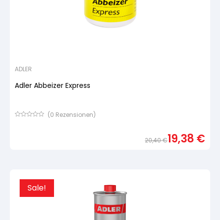
ADLER
Adler Abbeizer Express
(
0
Rezensionen)
Bewertet
mit
19,38
€
von
20,40
€
5,
basierend
Urspr
Aktue
auf
Preis
Preis
Kundenbewertung
war:
ist:
20,4
19,38
Sale!