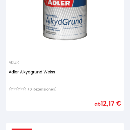
ADLER
Adler Alkydgrund Weiss
(
0
Rezensionen)
Bewertet
mit
12,17
€
von
ab
5,
basierend
auf
Kundenbewertung