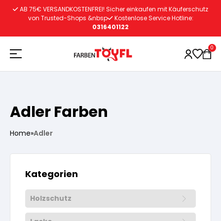
Zum
AB 75€ VERSANDKOSTENFREI! Sicher einkaufen mit Käuferschutz
Inhalt
von Trusted-Shops &nbsp
Kostenlose Service Hotline:
0316401122
springen
0
Holzschutz
Adler Farben
Lacke
Vorbereitung
Home
»
Adler
Autoreparatur
Vorbereitung
Wasserlösliche Grundierung
Kategorien
Innenfarben
Vorbereitung
Wasserlösliche Grundierung
Holzschutz
Lösemittelhältige Grundierung