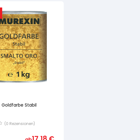
 Goldfarbe Stabil
(
0
Rezensionen)
17,18
€
ab