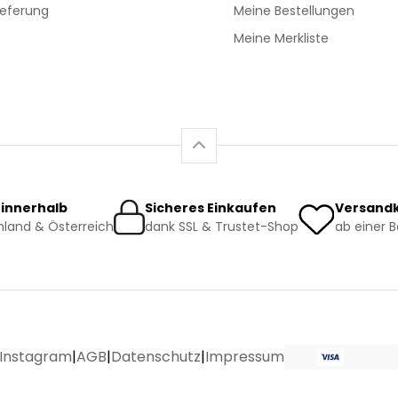
ieferung
Meine Bestellungen
Meine Merkliste
 innerhalb
Sicheres Einkaufen
Versandk
land & Österreich
dank SSL & Trustet-Shop
ab einer 
Instagram
|
AGB
|
Datenschutz
|
Impressum