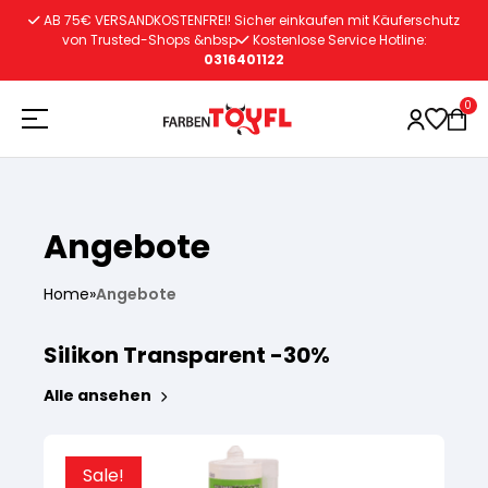
Zum
AB 75€ VERSANDKOSTENFREI! Sicher einkaufen mit Käuferschutz
Inhalt
von Trusted-Shops &nbsp
Kostenlose Service Hotline:
0316401122
springen
0
Holzschutz
Angebote
Lacke
Vorbereitung
Home
»
Angebote
Silikon Transparent -30%
Autoreparatur
Vorbereitung
Wasserlösliche Grundierung
Alle ansehen
Innenfarben
Vorbereitung
Wasserlösliche Grundierung
Lösemittelhältige Grundierung
Sale!