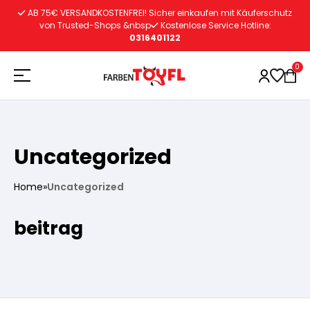
Zum
AB 75€ VERSANDKOSTENFREI! Sicher einkaufen mit Käuferschutz
Inhalt
von Trusted-Shops &nbsp
Kostenlose Service Hotline:
0316401122
springen
0
Holzschutz
Uncategorized
Lacke
Vorbereitung
Home
»
Uncategorized
beitrag
Autoreparatur
Vorbereitung
Wasserlösliche Grundierung
Innenfarben
Vorbereitung
Wasserlösliche Grundierung
Lösemittelhältige Grundierung