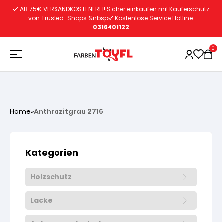
Zum
AB 75€ VERSANDKOSTENFREI! Sicher einkaufen mit Käuferschutz
Inhalt
von Trusted-Shops &nbsp
Kostenlose Service Hotline:
0316401122
springen
0
Holzschutz
Home
»
Anthrazitgrau 2716
Lacke
Vorbereitung
Kategorien
Autoreparatur
Vorbereitung
Wasserlösliche Grundierung
Holzschutz
Innenfarben
Vorbereitung
Wasserlösliche Grundierung
Lösemittelhältige Grundierung
Lacke
Vorbereitung
Wasserlösliche Grundierung