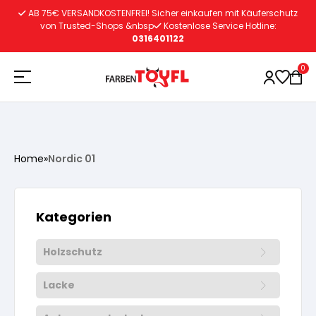
Zum
AB 75€ VERSANDKOSTENFREI! Sicher einkaufen mit Käuferschutz
Inhalt
von Trusted-Shops &nbsp
Kostenlose Service Hotline:
0316401122
springen
0
Holzschutz
Home
»
Nordic 01
Lacke
Vorbereitung
Kategorien
Autoreparatur
Vorbereitung
Wasserlösliche Grundierung
Holzschutz
Innenfarben
Vorbereitung
Wasserlösliche Grundierung
Lösemittelhältige Grundierung
Lacke
Vorbereitung
Wasserlösliche Grundierung