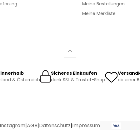
ieferung
Meine Bestellungen
Meine Merkliste
 innerhalb
Sicheres Einkaufen
Versandk
land & Österreich
dank SSL & Trustet-Shop
ab einer 
Instagram
|
AGB
|
Datenschutz
|
Impressum