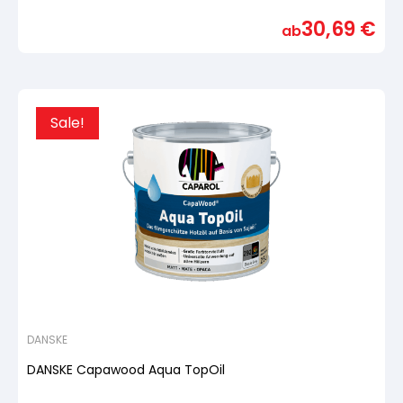
Bewertet
mit
30,69
€
von
ab
5,
basierend
auf
Kundenbewertung
Sale!
DANSKE
DANSKE Capawood Aqua TopOil