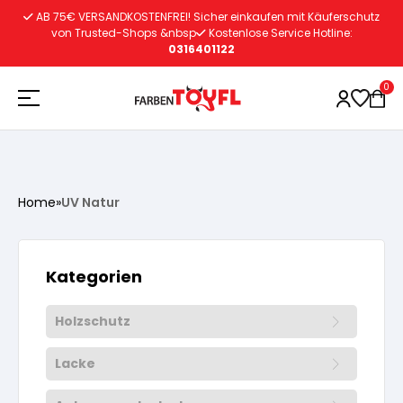
Zum
AB 75€ VERSANDKOSTENFREI! Sicher einkaufen mit Käuferschutz
Inhalt
von Trusted-Shops &nbsp
Kostenlose Service Hotline:
0316401122
springen
0
Holzschutz
Home
»
UV Natur
Lacke
Vorbereitung
Kategorien
Autoreparatur
Vorbereitung
Wasserlösliche Grundierung
Holzschutz
Innenfarben
Vorbereitung
Wasserlösliche Grundierung
Lösemittelhältige Grundierung
Lacke
Vorbereitung
Wasserlösliche Grundierung