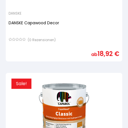
DANSKE
DANSKE Capawood Decor
(
0
Rezensionen)
Bewertet
mit
18,92
€
von
ab
5,
basierend
auf
Kundenbewertung
Sale!