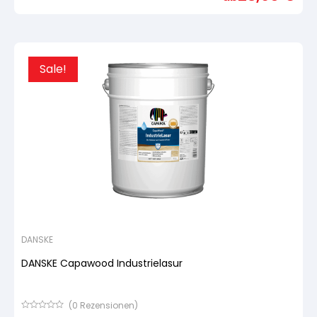
basierend
auf
Kundenbewertung
Sale!
DANSKE
DANSKE Capawood Industrielasur
(
0
Rezensionen)