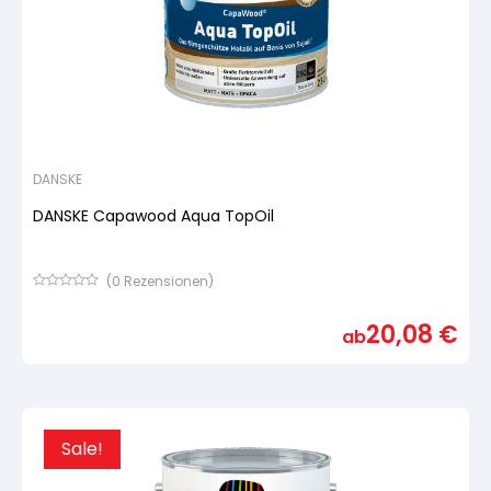
DANSKE
DANSKE Capawood Aqua TopOil
(
0
Rezensionen)
Bewertet
mit
20,08
€
von
ab
5,
basierend
auf
Kundenbewertung
Sale!