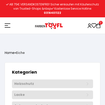
Zum
AB 75€ VERSANDKOSTENFREI! Sicher einkaufen mit Käuferschutz
Inhalt
von Trusted-Shops &nbsp
Kostenlose Service Hotline:
0316401122
springen
0
Holzschutz
Home
»
Eiche
Lacke
Vorbereitung
Kategorien
Autoreparatur
Vorbereitung
Wasserlösliche Grundierung
Holzschutz
Innenfarben
Vorbereitung
Wasserlösliche Grundierung
Lösemittelhältige Grundierung
Lacke
Vorbereitung
Wasserlösliche Grundierung