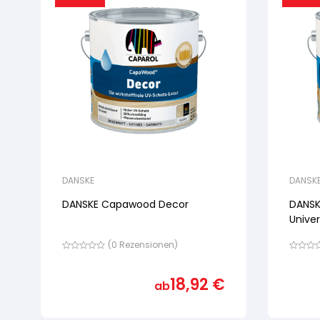
DANSKE
DANSK
DANSKE Capawood Decor
DANSK
Univer
(
0
Rezensionen)
Bewertet
Bewertet
mit
mit
von
von
18,92
€
ab
5,
5,
basierend
basiere
auf
auf
Kundenbewertung
Kundenb