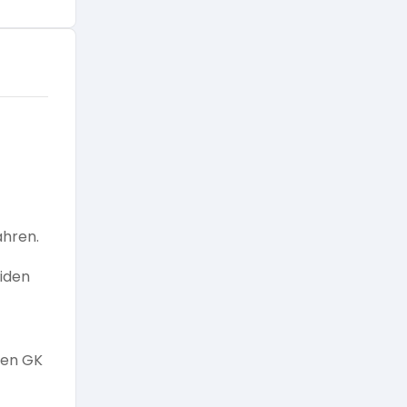
ahren.
iden
sen GK