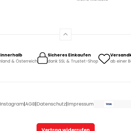
 innerhalb
Sicheres Einkaufen
Versandk
land & Österreich
dank SSL & Trustet-Shop
ab einer 
Instagram
|
AGB
|
Datenschutz
|
Impressum
Vertrag widerrufen