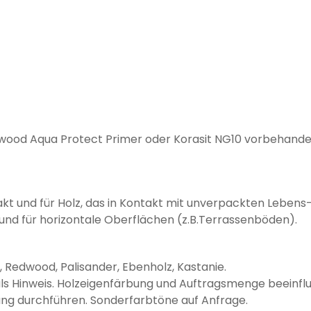
ood Aqua Protect Primer oder Korasit NG10 vorbehande
kt und für Holz, das in Kontakt mit unverpackten Lebens
nd für horizontale Oberflächen (z.B.Terrassenböden).
m, Redwood, Palisander, Ebenholz, Kastanie.
als Hinweis. Holzeigenfärbung und Auftragsmenge beeinfl
ung durchführen. Sonderfarbtöne auf Anfrage.