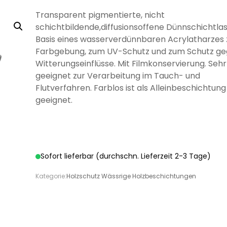
LÖSEMITTELHÄLTIG
WÄNDE UND
WASSERLÖSLICH
GRUNDIERUNG
GRUNDIERUNG
GRUND
GRUN
MÖB
Transparent pigmentierte, nicht
DECKEN
schichtbildende,diffusionsoffene Dünnschichtlas
Basis eines wasserverdünnbaren Acrylatharzes 
Farbgebung, zum UV-Schutz und zum Schutz g
Witterungseinflüsse. Mit Filmkonservierung. Sehr
geeignet zur Verarbeitung im Tauch- und
Flutverfahren. Farblos ist als Alleinbeschichtung
DISPERSIONSFARBEN
MINERAL-
MI
DISPERSIONSFARBEN
FARBWALZEN
PINSEL UND
MINERAL-
SILIK
SCHLE
geeignet.
LÖSEMITTELHÄLTIGE
PFLEGE UND
WÄSSRIGE
LÖSEMITTELHÄLTIGER
SPEZIALLACKE
SILIKATFARBE
LÖSEMI
SILIK
SPR
SILIKATFARBE
BÜRSTEN
HOLZBESCHICHTUNGEN
PFLEGE UND
REINIGUNG
LACKE
SPEZIALPRODUKTE
HOLZSCHUTZ
HOLZBE
REINIGUNG
Sofort lieferbar (durchschn. Lieferzeit 2-3 Tage)
Kategorie:
Holzschutz Wässrige Holzbeschichtungen
ANTI
ISOLIERFARBEN
LATE
VERDÜNNUNGEN
SCHIMMELFARBE
HOLZÖL FÜR
VERSIEGELUNG FÜR
ÖLE FÜR INNEN
ÖLE F
P
AUSSEN
BETON