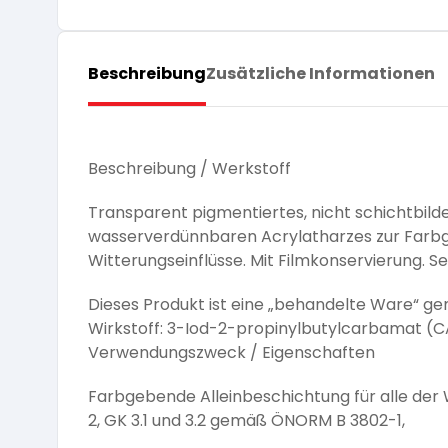
Pflege und Reinigung
Silikatfarben
Kalkfarben
Versiegelung für Beton
Öle für Außen
Dichtmassen
Beschreibung
Zusätzliche Informationen
Spezialprodukte
Anti Schimmelfarbe
Pflege
Pflege und Reinigung
Farbwalzen
Isolierfarben
Beschreibung / Werkstoff
Pinsel und Bürsten
Transparent pigmentiertes, nicht schichtbilde
Latexfarben
wasserverdünnbaren Acrylatharzes zur Farb
Witterungseinflüsse. Mit Filmkonservierung. S
Schleifmittel
Spezialfarben
Dieses Produkt ist eine „behandelte Ware“ g
Wirkstoff: 3-Iod-2-propinylbutylcarbamat (
Verwendungszweck / Eigenschaften
Farbgebende Alleinbeschichtung für alle der
2, GK 3.1 und 3.2 gemäß ÖNORM B 3802-1,