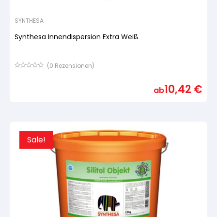
SYNTHESA
Synthesa Innendispersion Extra Weiß
(
0
Rezensionen)
Bewertet
mit
10,42
€
von
ab
5,
basierend
auf
Kundenbewertung
Sale!