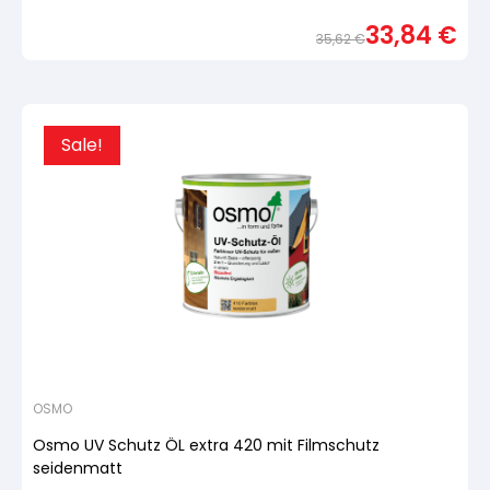
Bewertet
mit
33,84
€
von
35,62
€
5,
basierend
Urspr
Aktue
auf
Preis
Preis
Kundenbewertung
war:
ist:
35,6
33,84
Sale!
OSMO
Osmo UV Schutz ÖL extra 420 mit Filmschutz
seidenmatt