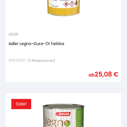
ADLER
Adler Legno-Dura-Öl farblos
(
0
Rezensionen)
Bewertet
mit
25,08
€
von
ab
5,
basierend
auf
Kundenbewertung
Sale!