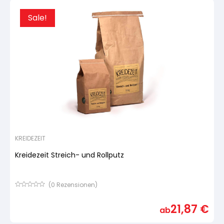
Sale!
KREIDEZEIT
Kreidezeit Streich- und Rollputz
(
0
Rezensionen)
Bewertet
mit
21,87
€
von
ab
5,
basierend
auf