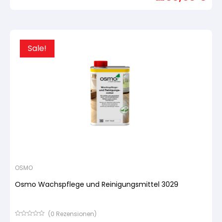
basierend
auf
Kundenbewertung
Sale!
OSMO
Osmo Wachspflege und Reinigungsmittel 3029
(
0
Rezensionen)