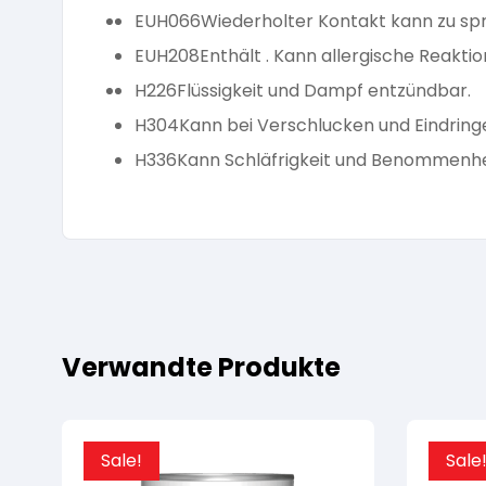
EUH066
Wiederholter Kontakt kann zu spr
EUH208
Enthält . Kann allergische Reakti
H226
Flüssigkeit und Dampf entzündbar.
H304
Kann bei Verschlucken und Eindringe
H336
Kann Schläfrigkeit und Benommenhe
Verwandte Produkte
Sale!
Sale