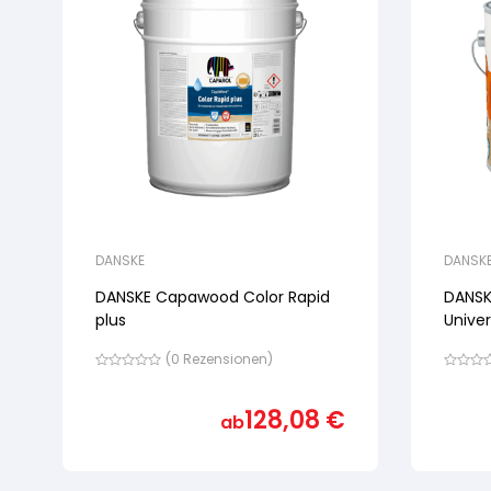
DANSKE
DANSK
DANSKE Capawood Color Rapid
DANSK
plus
Univer
(
0
Rezensionen)
Bewertet
Bewertet
mit
mit
von
von
128,08
€
ab
5,
5,
basierend
basiere
auf
auf
Kundenbewertung
Kundenb