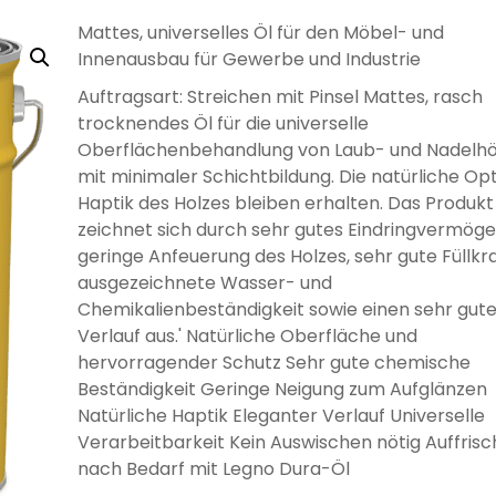
LÖSEMITTELHÄLTIG
WÄNDE UND
WASSERLÖSLICH
GRUNDIERUNG
GRUNDIERUNG
GRUND
GRUN
MÖB
Mattes, universelles Öl für den Möbel- und
DECKEN
Innenausbau für Gewerbe und Industrie
Auftragsart: Streichen mit Pinsel Mattes, rasch
trocknendes Öl für die universelle
Oberflächenbehandlung von Laub- und Nadelhö
mit minimaler Schichtbildung. Die natürliche Op
DISPERSIONSFARBEN
MINERAL-
MI
Haptik des Holzes bleiben erhalten. Das Produkt
DISPERSIONSFARBEN
FARBWALZEN
PINSEL UND
MINERAL-
SILIK
SCHLE
LÖSEMITTELHÄLTIGE
PFLEGE UND
WÄSSRIGE
LÖSEMITTELHÄLTIGER
SPEZIALLACKE
SILIKATFARBE
LÖSEMI
SILIK
SPR
zeichnet sich durch sehr gutes Eindringvermöge
SILIKATFARBE
BÜRSTEN
HOLZBESCHICHTUNGEN
PFLEGE UND
REINIGUNG
LACKE
SPEZIALPRODUKTE
HOLZSCHUTZ
HOLZBE
geringe Anfeuerung des Holzes, sehr gute Füllkra
REINIGUNG
ausgezeichnete Wasser- und
Chemikalienbeständigkeit sowie einen sehr gut
Verlauf aus.' Natürliche Oberfläche und
hervorragender Schutz Sehr gute chemische
Beständigkeit Geringe Neigung zum Aufglänzen
Natürliche Haptik Eleganter Verlauf Universelle
ANTI
ISOLIERFARBEN
LATE
Verarbeitbarkeit Kein Auswischen nötig Auffrisc
VERDÜNNUNGEN
SCHIMMELFARBE
HOLZÖL FÜR
VERSIEGELUNG FÜR
ÖLE FÜR INNEN
ÖLE F
P
nach Bedarf mit Legno Dura-Öl
AUSSEN
BETON