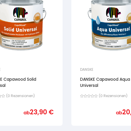
E
DANSKE
E Capawood Solid
DANSKE Capawood Aqua
sal
Universal
(
0
Rezensionen)
(
0
Rezensionen)
Bewertet
mit
von
23,90
€
20
ab
ab
5,
nd
basierend
auf
ewertung
Kundenbewertung