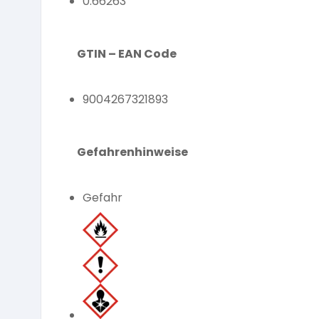
0.66263
GTIN – EAN Code
9004267321893
Gefahrenhinweise
Gefahr