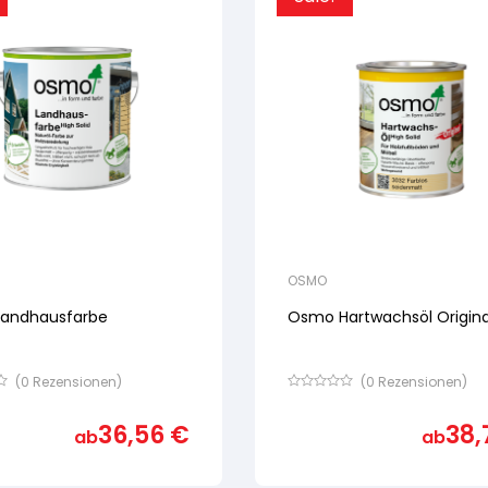
OSMO
andhausfarbe
Osmo Hartwachsöl Origina
(
0
Rezensionen)
(
0
Rezensionen)
Bewertet
mit
36,56
€
38,
von
ab
ab
5,
basierend
auf
ertung
Kundenbewertung