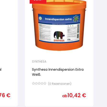
SYNTHESA
l
Synthesa Innendispersion Extra
Weiß
(
0
Rezensionen)
Bewertet
mit
76
€
10,42
€
von
ab
5,
basierend
auf
Kundenbewertung