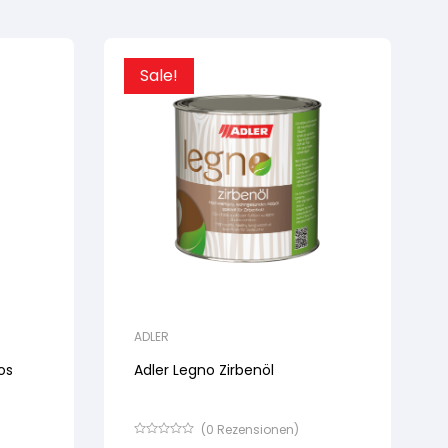
Sale!
ADLER
os
Adler Legno Zirbenöl
(
0
Rezensionen)
Bewertet