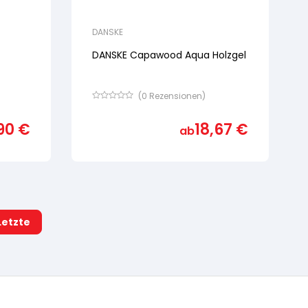
DANSKE
DANSKE Capawood Aqua Holzgel
(
0
Rezensionen)
Bewertet
mit
90
€
18,67
€
von
ab
5,
basierend
auf
Kundenbewertung
Letzte