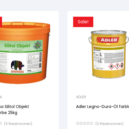
Sale!
A
ADLER
a Silitol Objekt
Adler Legno-Dura-Öl farbl
arbe 25kg
(
0
Rezensionen)
(
0
Rezensionen)
Bewertet