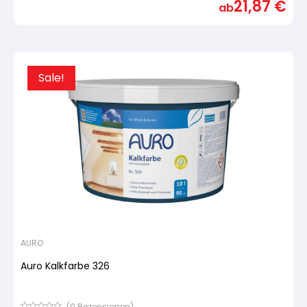
21,87
€
von
ab
5,
basierend
auf
Kundenbewertung
Sale!
AURO
Auro Kalkfarbe 326
(
0
Rezensionen)