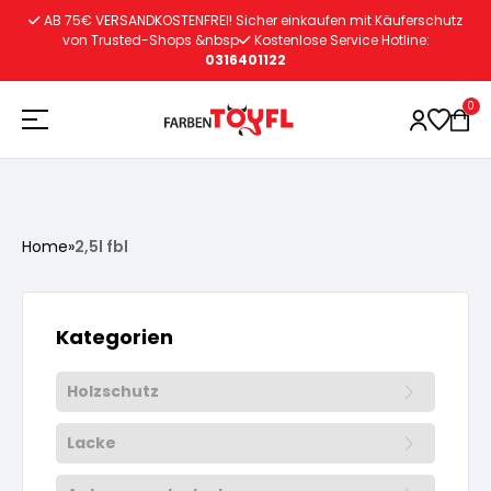
Zum
AB 75€ VERSANDKOSTENFREI! Sicher einkaufen mit Käuferschutz
Inhalt
von Trusted-Shops &nbsp
Kostenlose Service Hotline:
0316401122
springen
0
Holzschutz
Home
»
2,5l fbl
Lacke
Vorbereitung
Kategorien
Autoreparatur
Vorbereitung
Wasserlösliche Grundierung
Holzschutz
Innenfarben
Vorbereitung
Wasserlösliche Grundierung
Lösemittelhältige Grundierung
Lacke
Vorbereitung
Wasserlösliche Grundierung