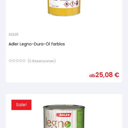
ADLER
Adler Legno-Dura-Öl farblos
(
0
Rezensionen)
Bewertet
mit
25,08
€
von
ab
5,
basierend
auf
Kundenbewertung
Sale!