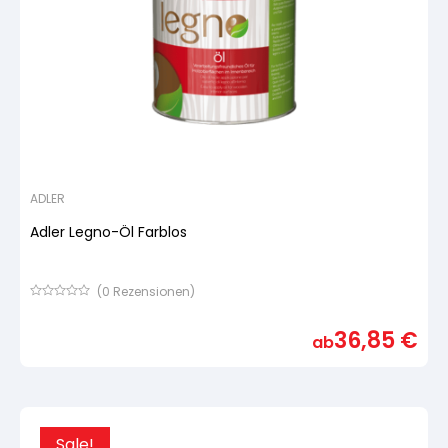
ADLER
Adler Legno-Öl Farblos
(
0
Rezensionen)
Bewertet
mit
36,85
€
von
ab
5,
basierend
auf
Kundenbewertung
Sale!