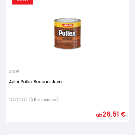
ADLER
Adler Pullex Bodenöl Java
(
0
Rezensionen)
Bewertet
mit
26,51
€
von
ab
5,
basierend
auf
Kundenbewertung