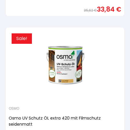
Bewertet
mit
33,84
€
von
35,62
€
5,
basierend
Urspr
Aktue
auf
Preis
Preis
Kundenbewertung
war:
ist:
35,6
33,84
Sale!
OSMO
Osmo UV Schutz ÖL extra 420 mit Filmschutz
seidenmatt