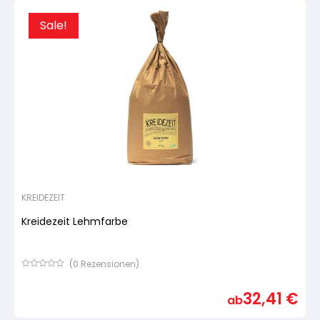
Sale!
KREIDEZEIT
Kreidezeit Lehmfarbe
(
0
Rezensionen)
Bewertet
mit
32,41
€
von
ab
5,
basierend
auf