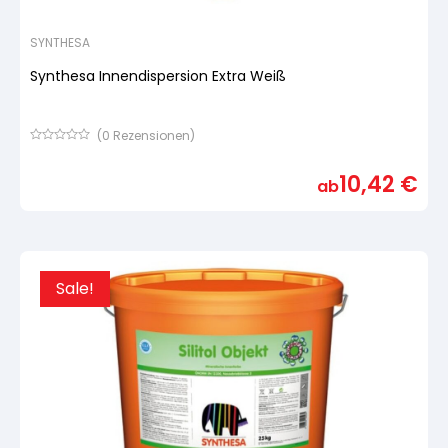
SYNTHESA
Synthesa Innendispersion Extra Weiß
(
0
Rezensionen)
Bewertet
mit
10,42
€
von
ab
5,
basierend
auf
Kundenbewertung
Sale!