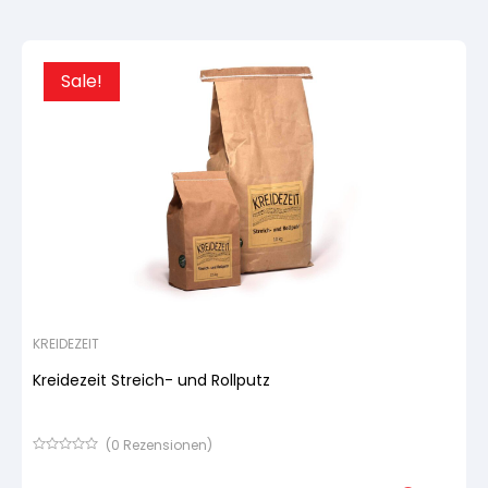
Kundenbewertung
Sale!
KREIDEZEIT
Kreidezeit Streich- und Rollputz
(
0
Rezensionen)
Bewertet
mit