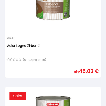
ADLER
Adler Legno Zirbenöl
(
0
Rezensionen)
Bewertet
mit
45,03
€
von
ab
5,
basierend
auf
Kundenbewertung
Sale!