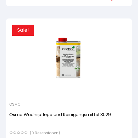
basierend
auf
Kundenbewertung
Sale!
OSMO
Osmo Wachspflege und Reinigungsmittel 3029
(
0
Rezensionen)