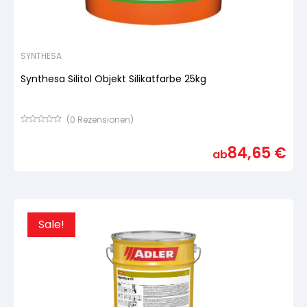
SYNTHESA
Synthesa Silitol Objekt Silikatfarbe 25kg
(
0
Rezensionen)
Bewertet
mit
84,65
€
von
ab
5,
basierend
auf
Kundenbewertung
Sale!