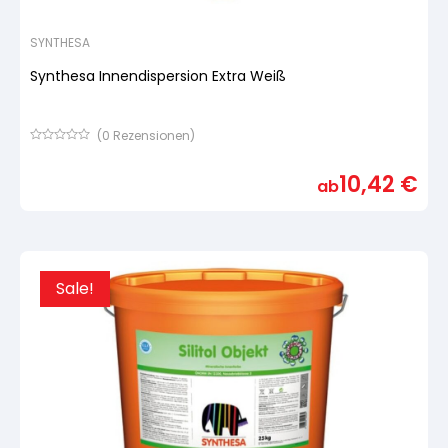
SYNTHESA
Synthesa Innendispersion Extra Weiß
(
0
Rezensionen)
Bewertet
mit
10,42
€
von
ab
5,
basierend
auf
Kundenbewertung
Sale!