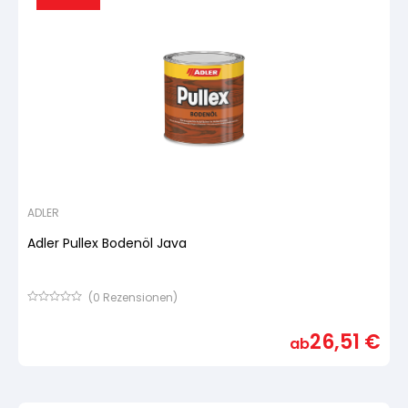
ADLER
Adler Pullex Bodenöl Java
(
0
Rezensionen)
Bewertet
mit
26,51
€
von
ab
5,
basierend
auf
Kundenbewertung