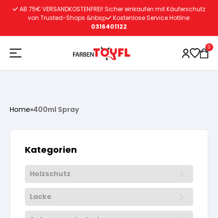
Zum
AB 75€ VERSANDKOSTENFREI! Sicher einkaufen mit Käuferschutz
Inhalt
von Trusted-Shops &nbsp
Kostenlose Service Hotline:
0316401122
springen
0
Holzschutz
Home
»
400ml Spray
Lacke
Vorbereitung
Kategorien
Autoreparatur
Vorbereitung
Wasserlösliche Grundierung
Holzschutz
Innenfarben
Vorbereitung
Wasserlösliche Grundierung
Lösemittelhältige Grundierung
Lacke
Vorbereitung
Wasserlösliche Grundierung