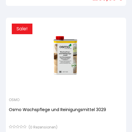
basierend
auf
Kundenbewertung
Sale!
OSMO
Osmo Wachspflege und Reinigungsmittel 3029
(
0
Rezensionen)