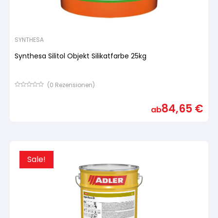
SYNTHESA
Synthesa Silitol Objekt Silikatfarbe 25kg
(
0
Rezensionen)
Bewertet
mit
84,65
€
von
ab
5,
basierend
auf
Kundenbewertung
Sale!