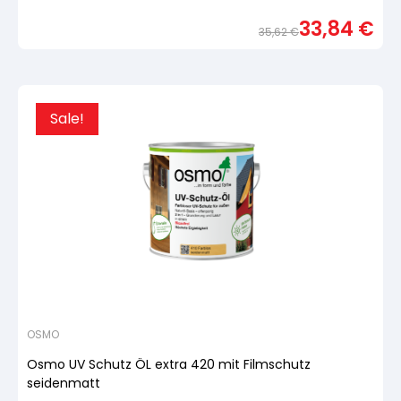
Bewertet
mit
33,84
€
von
35,62
€
5,
basierend
Urspr
Aktue
auf
Preis
Preis
Kundenbewertung
war:
ist:
35,6
33,84
Sale!
OSMO
Osmo UV Schutz ÖL extra 420 mit Filmschutz
seidenmatt