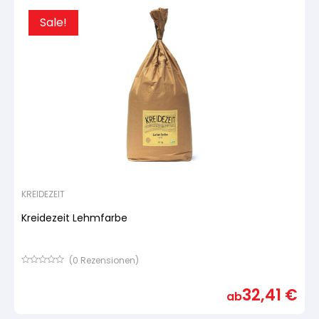
Sale!
KREIDEZEIT
Kreidezeit Lehmfarbe
(
0
Rezensionen)
Bewertet
mit
32,41
€
von
ab
5,
basierend
auf