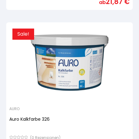
21,87
€
ab
5,
basierend
auf
Kundenbewertung
Sale!
AURO
Auro Kalkfarbe 326
(
0
Rezensionen)