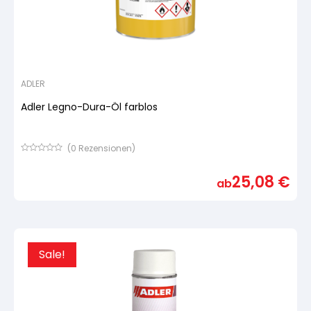
ADLER
Adler Legno-Dura-Öl farblos
(
0
Rezensionen)
Bewertet
mit
25,08
€
von
ab
5,
basierend
auf
Kundenbewertung
Sale!