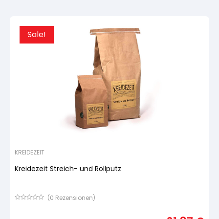
Kundenbewertung
Sale!
KREIDEZEIT
Kreidezeit Streich- und Rollputz
(
0
Rezensionen)
Bewertet
mit
von