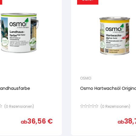
OSMO
andhausfarbe
Osmo Hartwachsöl Origina
(
0
Rezensionen)
(
0
Rezensionen)
Bewertet
mit
36,56
€
38,
von
ab
ab
5,
basierend
auf
ertung
Kundenbewertung