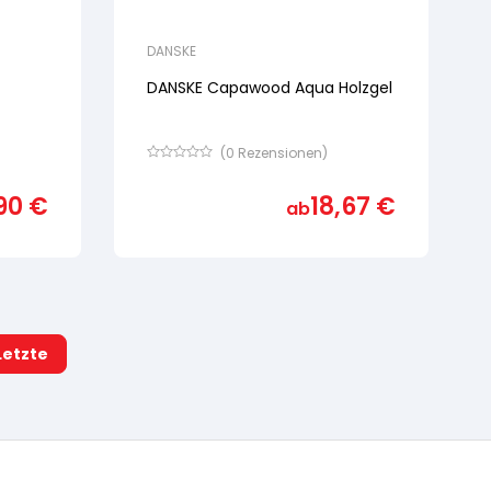
DANSKE
DANSKE Capawood Aqua Holzgel
(
0
Rezensionen)
Bewertet
mit
90
€
18,67
€
von
ab
5,
basierend
auf
Kundenbewertung
Letzte