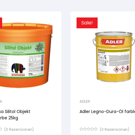
Sale!
A
ADLER
a Silitol Objekt
Adler Legno-Dura-Öl farbl
arbe 25kg
(
0
Rezensionen)
(
0
Rezensionen)
Bewertet