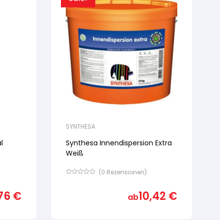
SYNTHESA
l
Synthesa Innendispersion Extra
Weiß
(
0
Rezensionen)
Bewertet
mit
76
€
10,42
€
von
ab
5,
basierend
auf
Kundenbewertung