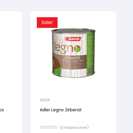
Sale!
ADLER
os
Adler Legno Zirbenöl
(
0
Rezensionen)
Bewertet