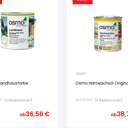
OSMO
andhausfarbe
Osmo Hartwachsöl Origina
(
0
Rezensionen)
(
0
Rezensionen)
Bewertet
mit
36,56
€
38,
von
ab
ab
5,
basierend
auf
ertung
Kundenbewertung