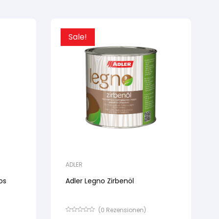
Sale!
ADLER
os
Adler Legno Zirbenöl
(
0
Rezensionen)
Bewertet