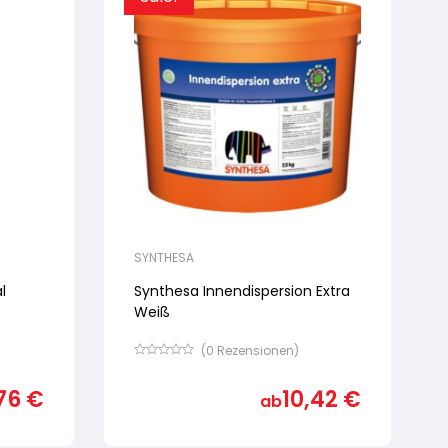
SYNTHESA
l
Synthesa Innendispersion Extra
Weiß
(
0
Rezensionen)
Bewertet
mit
76
€
10,42
€
von
ab
5,
basierend
auf
Kundenbewertung