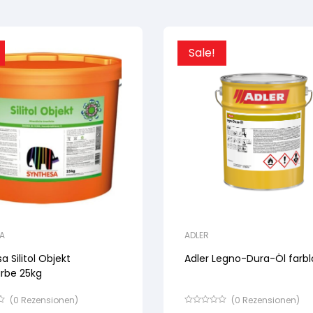
Sale!
A
ADLER
a Silitol Objekt
Adler Legno-Dura-Öl farbl
arbe 25kg
(
0
Rezensionen)
(
0
Rezensionen)
Bewertet