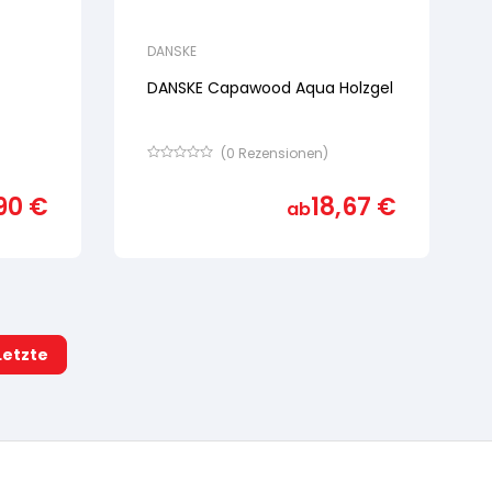
DANSKE
DANSKE Capawood Aqua Holzgel
(
0
Rezensionen)
Bewertet
mit
90
€
18,67
€
von
ab
5,
basierend
auf
Kundenbewertung
Letzte