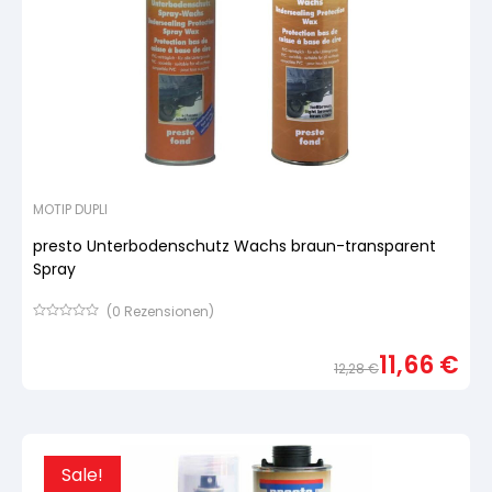
MOTIP DUPLI
presto Unterbodenschutz Wachs braun-transparent
Spray
(
0
Rezensionen)
Bewertet
mit
11,66
€
von
12,28
€
5,
basierend
Urspr
Aktue
auf
Preis
Preis
Kundenbewertung
war:
ist:
12,28
11,66 
Sale!