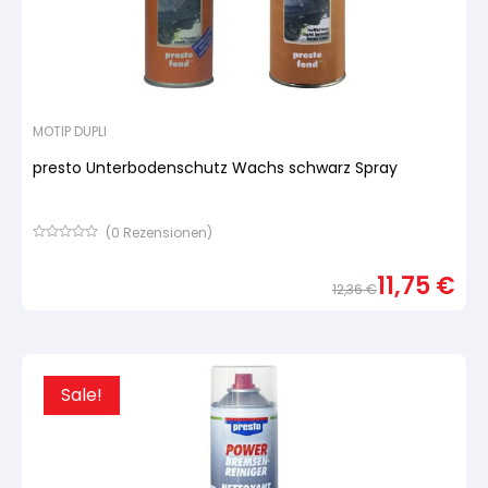
MOTIP DUPLI
presto Unterbodenschutz Wachs schwarz Spray
(
0
Rezensionen)
Bewertet
mit
11,75
€
von
12,36
€
5,
basierend
Urspr
Aktue
auf
Preis
Preis
Kundenbewertung
war:
ist:
12,36
11,75 
Sale!