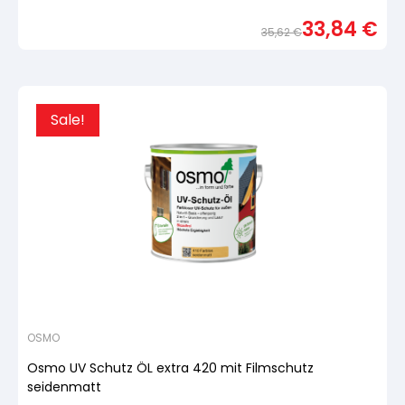
Bewertet
mit
33,84
€
von
35,62
€
5,
basierend
Urspr
Aktue
auf
Preis
Preis
Kundenbewertung
war:
ist:
35,6
33,84
Sale!
OSMO
Osmo UV Schutz ÖL extra 420 mit Filmschutz
seidenmatt