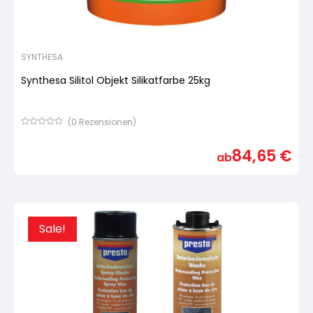
SYNTHESA
Synthesa Silitol Objekt Silikatfarbe 25kg
(
0
Rezensionen)
Bewertet
mit
84,65
€
von
ab
5,
basierend
auf
Kundenbewertung
Sale!