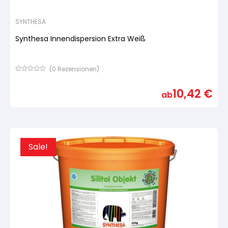
SYNTHESA
Synthesa Innendispersion Extra Weiß
(
0
Rezensionen)
Bewertet
mit
10,42
€
von
ab
5,
basierend
auf
Kundenbewertung
Sale!