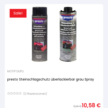
war:
ist:
11,14 
10,58
Sale!
MOTIP DUPLI
presto Steinschlagschutz überlackierbar grau Spray
(
0
Rezensionen)
Bewertet
mit
10,58
€
von
11,14
€
5,