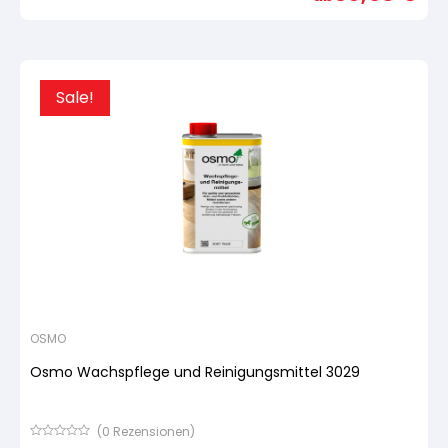
basierend
auf
Kundenbewertung
Sale!
OSMO
Osmo Wachspflege und Reinigungsmittel 3029
(
0
Rezensionen)