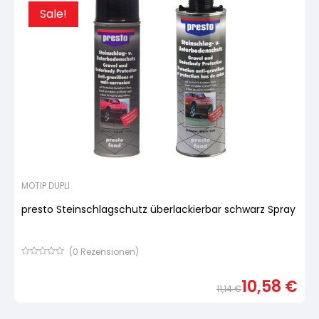
Sale!
MOTIP DUPLI
presto Steinschlagschutz überlackierbar schwarz Spray
(
0
Rezensionen)
Bewertet
mit
10,58
€
von
11,14
€
5,
basierend
Urspr
Aktue
auf
Preis
Preis
Kundenbewertung