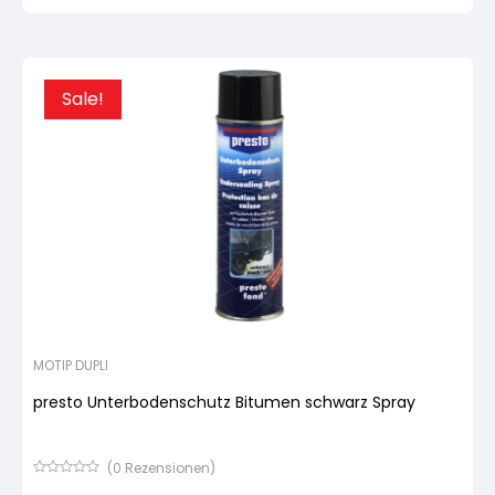
basierend
Urspr
Aktue
auf
Preis
Preis
Kundenbewertung
war:
ist:
11,14 
10,58
Sale!
MOTIP DUPLI
presto Unterbodenschutz Bitumen schwarz Spray
(
0
Rezensionen)
Bewertet