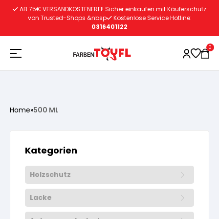
Zum
AB 75€ VERSANDKOSTENFREI! Sicher einkaufen mit Käuferschutz
Inhalt
von Trusted-Shops &nbsp
Kostenlose Service Hotline:
0316401122
springen
0
Holzschutz
Home
»
500 ML
Lacke
Vorbereitung
Kategorien
Autoreparatur
Vorbereitung
Wasserlösliche Grundierung
Holzschutz
Innenfarben
Vorbereitung
Wasserlösliche Grundierung
Lösemittelhältige Grundierung
Lacke
Vorbereitung
Wasserlösliche Grundierung