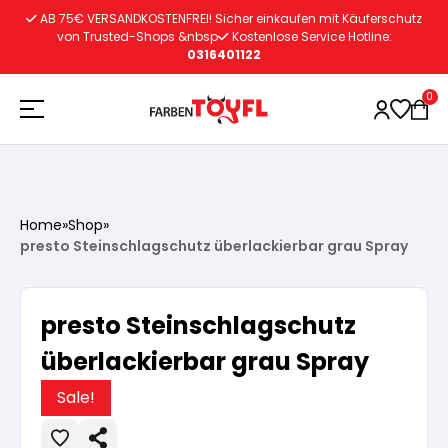
Zum
AB 75€ VERSANDKOSTENFREI! Sicher einkaufen mit Käuferschutz
Inhalt
von Trusted-Shops &nbsp
Kostenlose Service Hotline:
0316401122
springen
0
Holzschutz
Home
»
Shop
»
presto Steinschlagschutz überlackierbar grau Spray
Lacke
Vorbereitung
presto Steinschlagschutz
Autoreparatur
Vorbereitung
Wasserlösliche Grundierung
überlackierbar grau Spray
Innenfarben
Vorbereitung
Sale!
Wasserlösliche Grundierung
Lösemittelhältige Grundierung