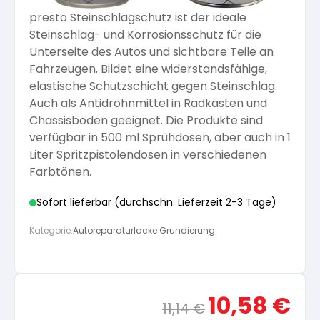
presto Steinschlagschutz ist der ideale
Arbeitshandschuhe
Pflege und Reinigung
Silikatfarben
Steinschlag- und Korrosionsschutz für die
Kalkfarben
Versiegelung für Beton
Öle für Außen
Unterseite des Autos und sichtbare Teile an
Fahrzeugen. Bildet eine widerstandsfähige,
Dichtmassen
Spezialprodukte
Anti Schimmelfarbe
elastische Schutzschicht gegen Steinschlag.
Pflege
Pflege und Reinigung
Auch als Antidröhnmittel in Radkästen und
Farbwalzen
Chassisböden geeignet. Die Produkte sind
Isolierfarben
verfügbar in 500 ml Sprühdosen, aber auch in 1
Liter Spritzpistolendosen in verschiedenen
Pinsel und Bürsten
Farbtönen.
Latexfarben
Sofort lieferbar (durchschn. Lieferzeit 2-3 Tage)
Schleifmittel
Spezialfarben
Kategorie:
Autoreparaturlacke Grundierung
Ursprünglicher
Aktue
10,58
€
11,14
€
Preis
Preis