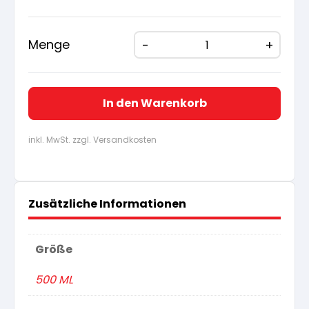
war:
ist:
11,14 €
10,58
Menge
In den Warenkorb
inkl. MwSt. zzgl. Versandkosten
Zusätzliche Informationen
Größe
500 ML