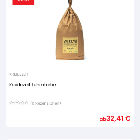
KREIDEZEIT
Kreidezeit Lehmfarbe
(
0
Rezensionen)
Bewertet
mit
32,41
€
von
ab
5,
basierend
auf
Kundenbewertung