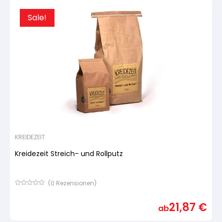
Sale!
KREIDEZEIT
Kreidezeit Streich- und Rollputz
(
0
Rezensionen)
Bewertet
mit
21,87
€
von
ab
5,
basierend
auf