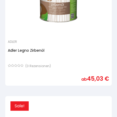
ADLER
Adler Legno Zirbenöl
(
0
Rezensionen)
Bewertet
mit
45,03
€
von
ab
5,
basierend
auf
Kundenbewertung
Sale!