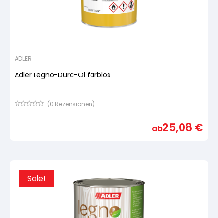
ADLER
Adler Legno-Dura-Öl farblos
(
0
Rezensionen)
Bewertet
mit
25,08
€
von
ab
5,
basierend
auf
Kundenbewertung
Sale!