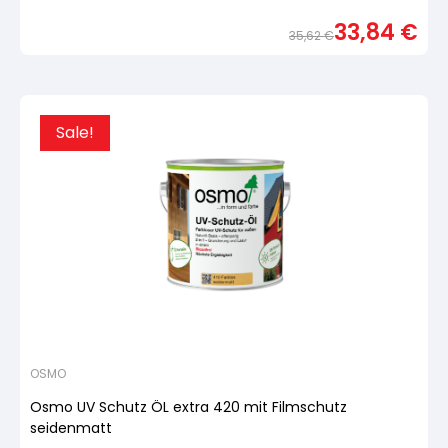
Bewertet
mit
33,84
€
von
35,62
€
5,
basierend
Urspr
Aktue
auf
Preis
Preis
Kundenbewertung
war:
ist:
35,6
33,84
Sale!
OSMO
Osmo UV Schutz ÖL extra 420 mit Filmschutz
seidenmatt