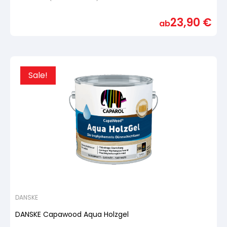
Bewertet
mit
23,90
€
von
ab
5,
basierend
auf
Kundenbewertung
Sale!
DANSKE
DANSKE Capawood Aqua Holzgel