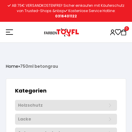
Zum
AB 75€ VERSANDKOSTENFREI! Sicher einkaufen mit Käuferschutz
Inhalt
von Trusted-Shops &nbsp
Kostenlose Service Hotline:
0316401122
springen
0
Holzschutz
Home
»
750ml betongrau
Lacke
Vorbereitung
Kategorien
Autoreparatur
Vorbereitung
Wasserlösliche Grundierung
Holzschutz
Innenfarben
Vorbereitung
Wasserlösliche Grundierung
Lösemittelhältige Grundierung
Lacke
Vorbereitung
Wasserlösliche Grundierung