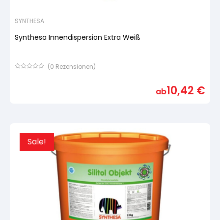
SYNTHESA
Synthesa Innendispersion Extra Weiß
(
0
Rezensionen)
Bewertet
mit
10,42
€
von
ab
5,
basierend
auf
Kundenbewertung
Sale!