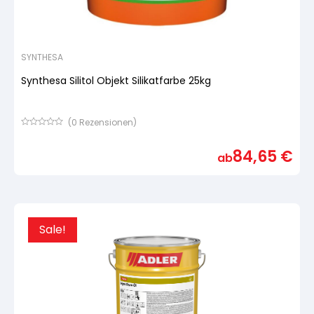
SYNTHESA
Synthesa Silitol Objekt Silikatfarbe 25kg
(
0
Rezensionen)
Bewertet
mit
84,65
€
von
ab
5,
basierend
auf
Kundenbewertung
Sale!