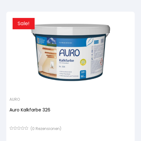
Kundenbewertung
Sale!
AURO
Auro Kalkfarbe 326
(
0
Rezensionen)
Bewertet
mit