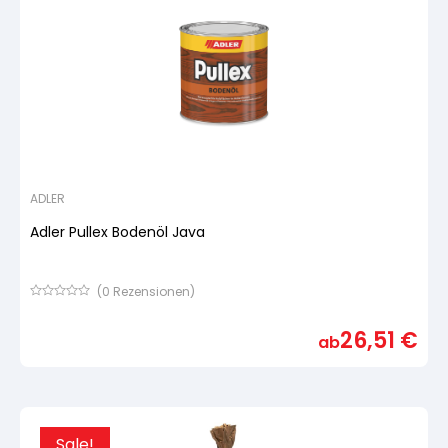
ADLER
Adler Pullex Bodenöl Java
(
0
Rezensionen)
Bewertet
mit
26,51
€
von
ab
5,
basierend
auf
Kundenbewertung
Sale!