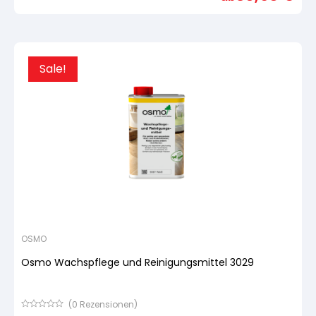
basierend
auf
Kundenbewertung
Sale!
OSMO
Osmo Wachspflege und Reinigungsmittel 3029
(
0
Rezensionen)