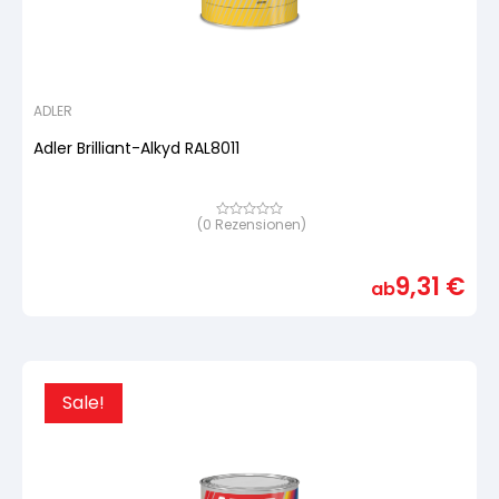
ADLER
Adler Brilliant-Alkyd RAL8011
(
0
Rezensionen)
Bewertet
mit
von
5,
9,31
€
basierend
ab
auf
Kundenbewertung
Sale!