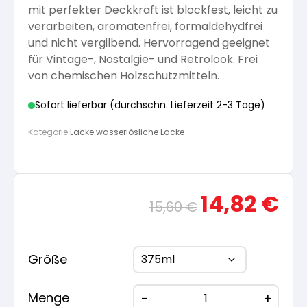
mit perfekter Deckkraft ist blockfest, leicht zu
verarbeiten, aromatenfrei, formaldehydfrei
und nicht vergilbend. Hervorragend geeignet
für Vintage-, Nostalgie- und Retrolook. Frei
von chemischen Holzschutzmitteln.
Sofort lieferbar (durchschn. Lieferzeit 2-3 Tage)
Kategorie:
Lacke wasserlösliche Lacke
Ursprünglicher
Aktue
14,82
€
15,60
€
Preis
Preis
war:
ist:
15,60 €
14,82
Größe
Menge