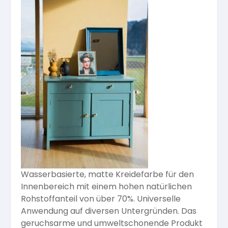
Arbeitshandschuhe
Pflege und Reinigung
Silikatfarben
Kalkfarben
Versiegelung für Beton
Öle für Außen
Dichtmassen
Spezialprodukte
Anti Schimmelfarbe
Pflege
Pflege und Reinigung
Farbwalzen
Isolierfarben
Pinsel und Bürsten
Latexfarben
Schleifmittel
Spezialfarben
Wasserbasierte, matte Kreidefarbe für den
Innenbereich mit einem hohen natürlichen
Rohstoffanteil von über 70%. Universelle
Anwendung auf diversen Untergründen. Das
geruchsarme und umweltschonende Produkt