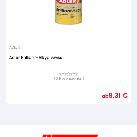
ADLER
Adler Brilliant-Alkyd weiss
(
0
Rezensionen)
Bewertet
mit
von
5,
9,31
€
basierend
ab
auf
Kundenbewertung