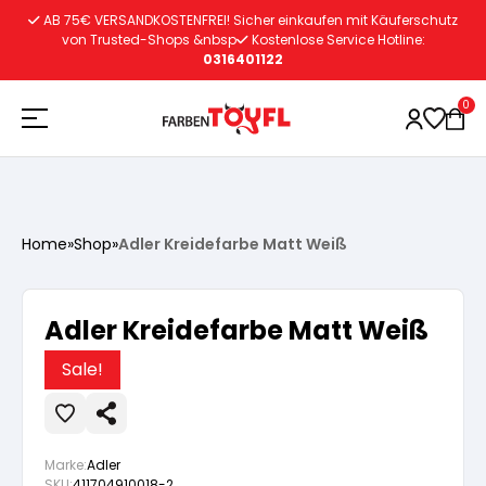
Zum
AB 75€ VERSANDKOSTENFREI! Sicher einkaufen mit Käuferschutz
Inhalt
von Trusted-Shops &nbsp
Kostenlose Service Hotline:
0316401122
springen
0
Holzschutz
Home
»
Shop
»
Adler Kreidefarbe Matt Weiß
Lacke
Vorbereitung
Adler Kreidefarbe Matt Weiß
Autoreparatur
Vorbereitung
Wasserlösliche Grundierung
Sale!
Innenfarben
Vorbereitung
Wasserlösliche Grundierung
Lösemittelhältige Grundierung
Marke:
Adler
SKU:
411704910018-2