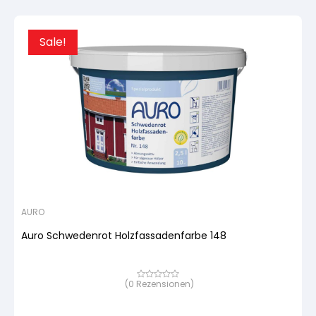
Sale!
AURO
Auro Schwedenrot Holzfassadenfarbe 148
(
0
Rezensionen)
Bewertet
mit
von
5,