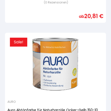
(
0
Rezensionen)
Bewertet
mit
von
5,
20,81
€
basierend
ab
auf
Kundenbewertung
Sale!
AURO
Auro Abtönfarbe für Naturharzöle Ocker-Gelb 150-10