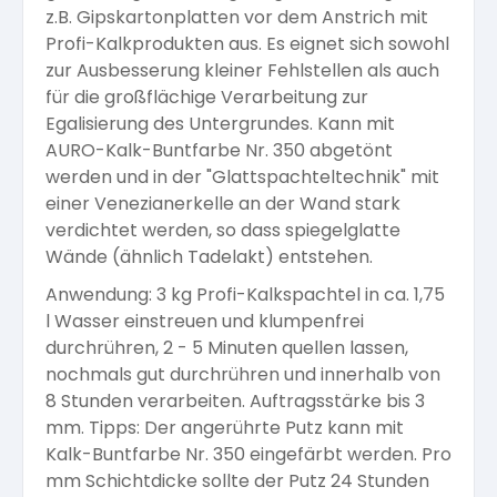
z.B. Gipskartonplatten vor dem Anstrich mit
Arbeitshandschuhe
Pflege und Reinigung
Profi-Kalkprodukten aus. Es eignet sich sowohl
Silikatfarben
Kalkfarben
Versiegelung für Beton
Öle für Außen
zur Ausbesserung kleiner Fehlstellen als auch
für die großflächige Verarbeitung zur
Dichtmassen
Spezialprodukte
Egalisierung des Untergrundes. Kann mit
Anti Schimmelfarbe
Pflege
Pflege und Reinigung
AURO-Kalk-Buntfarbe Nr. 350 abgetönt
werden und in der "Glattspachteltechnik" mit
Farbwalzen
einer Venezianerkelle an der Wand stark
Isolierfarben
verdichtet werden, so dass spiegelglatte
Wände (ähnlich Tadelakt) entstehen.
Pinsel und Bürsten
Latexfarben
Anwendung: 3 kg Profi-Kalkspachtel in ca. 1,75
l Wasser einstreuen und klumpenfrei
Schleifmittel
durchrühren, 2 - 5 Minuten quellen lassen,
Spezialfarben
nochmals gut durchrühren und innerhalb von
8 Stunden verarbeiten. Auftragsstärke bis 3
mm. Tipps: Der angerührte Putz kann mit
Kalk-Buntfarbe Nr. 350 eingefärbt werden. Pro
mm Schichtdicke sollte der Putz 24 Stunden