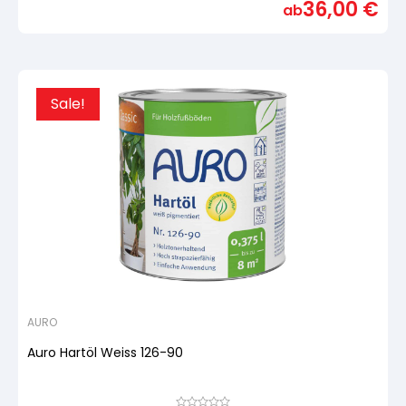
36,00
€
basierend
ab
auf
Kundenbewertung
Sale!
AURO
Auro Hartöl Weiss 126-90