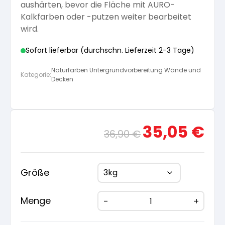
aushärten, bevor die Fläche mit AURO-
Kalkfarben oder -putzen weiter bearbeitet
wird.
Sofort lieferbar (durchschn. Lieferzeit 2-3 Tage)
Naturfarben Untergrundvorbereitung Wände und
Kategorie:
Decken
Ursprünglicher
Aktue
35,05
€
36,90
€
Preis
Preis
war:
ist:
36,90 €
35,05
Größe
Menge