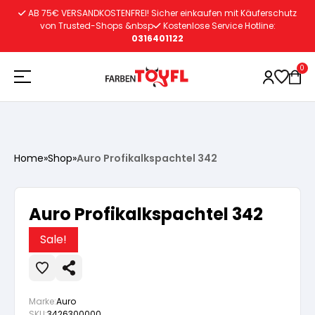
Zum
AB 75€ VERSANDKOSTENFREI! Sicher einkaufen mit Käuferschutz
Inhalt
von Trusted-Shops &nbsp
Kostenlose Service Hotline:
0316401122
springen
0
Holzschutz
Home
»
Shop
»
Auro Profikalkspachtel 342
Lacke
Vorbereitung
Auro Profikalkspachtel 342
Autoreparatur
Vorbereitung
Wasserlösliche Grundierung
Sale!
Innenfarben
Vorbereitung
Wasserlösliche Grundierung
Lösemittelhältige Grundierung
Marke:
Auro
SKU:
3426300000