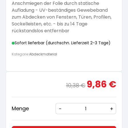
Anschmiegen der Folie durch statische
Arbeitshandschuhe
Aufladung - UV-beständiges Gewebeband
Pflege und Reinigung
Silikatfarben
Kalkfarben
Versiegelung für Beton
zum Abdecken von Fenstern, Türen, Profilen,
Öle für Außen
Sockelleisten, etc. - bis zu 14 Tage
Dichtmassen
Spezialprodukte
rückstandslos entfernbar
Anti Schimmelfarbe
Pflege
Pflege und Reinigung
Sofort lieferbar (durchschn. Lieferzeit 2-3 Tage)
Farbwalzen
Isolierfarben
Kategorie:
Abdeckmaterial
Pinsel und Bürsten
Latexfarben
Ursprünglicher
Aktue
9,86
€
10,38
€
Schleifmittel
Preis
Preis
Spezialfarben
war:
ist:
10,38 €
9,86 
Menge