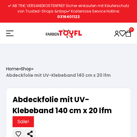
Zum
AB 75€ VERSANDKOSTENFREI! Sicher einkaufen mit Käuferschutz
Inhalt
von Trusted-Shops &nbsp
Kostenlose Service Hotline:
0316401122
springen
0
Holzschutz
Home
»
Shop
»
Abdeckfolie mit UV-Klebeband 140 cm x 20 lfm
Lacke
Vorbereitung
Abdeckfolie mit UV-
Autoreparatur
Vorbereitung
Wasserlösliche Grundierung
Klebeband 140 cm x 20 lfm
Innenfarben
Vorbereitung
Sale!
Wasserlösliche Grundierung
Lösemittelhältige Grundierung