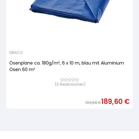
DRACO
Ösenplane ca. 180g/m², 6 x 10 m, blau mit Aluminium
Ösen 60 m²
(
0
Rezensionen)
Bewertet
mit
von
5,
189,60
€
basierend
199,58
€
auf
Urspr
Aktue
Kundenbewertung
Preis
Preis
war:
ist:
199,5
189,6