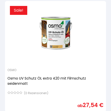
Sale!
OSMO
Osmo UV Schutz ÖL extra 420 mit Filmschutz
seidenmatt
(
0
Rezensionen)
Bewertet
mit
27,54
€
von
ab
5,
basierend