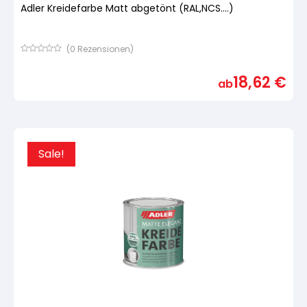
Adler Kreidefarbe Matt abgetönt (RAL,NCS....)
(
0
Rezensionen)
Bewertet
mit
18,62
€
von
ab
5,
basierend
auf
Kundenbewertung
Sale!