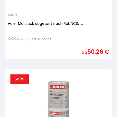
ADLER
Adler Multilack abgetönt nach Ral, NCS......
(
0
Rezensionen)
Bewertet
mit
50,26
€
von
ab
5,
basierend
auf
Kundenbewertung
Sale!