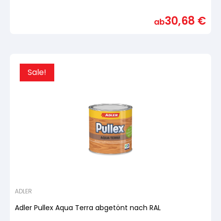
Bewertet
mit
30,68
€
von
ab
5,
basierend
auf
Kundenbewertung
Sale!
ADLER
Adler Pullex Aqua Terra abgetönt nach RAL