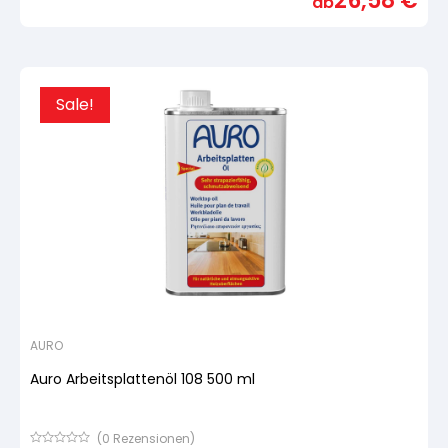
26,58
€
ab
5,
basierend
auf
Kundenbewertung
Sale!
AURO
Auro Arbeitsplattenöl 108 500 ml
(
0
Rezensionen)