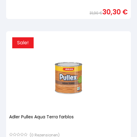
Bewertet
mit
30,30
€
von
31,90
€
5,
basierend
Urspr
Aktue
auf
Preis
Preis
Kundenbewertung
war:
ist:
31,90
30,30
Sale!
Adler Pullex Aqua Terra farblos
(
0
Rezensionen)