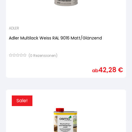
ADLER
Adler Multilack Weiss RAL 9016 Matt/Glänzend
(
0
Rezensionen)
Bewertet
mit
42,28
€
von
ab
5,
basierend
auf
Kundenbewertung
Sale!