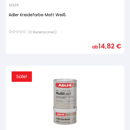
ADLER
Adler Kreidefarbe Matt Weiß
(
0
Rezensionen)
Bewertet
mit
14,82
€
von
ab
5,
basierend
auf
Kundenbewertung
Sale!