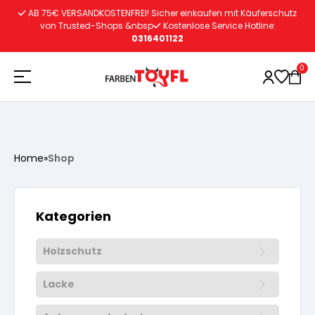
Zum
AB 75€ VERSANDKOSTENFREI! Sicher einkaufen mit Käuferschutz
Inhalt
von Trusted-Shops &nbsp
Kostenlose Service Hotline:
0316401122
springen
0
Holzschutz
Home
»
Shop
Lacke
Vorbereitung
Kategorien
Autoreparatur
Vorbereitung
Wasserlösliche Grundierung
Holzschutz
Innenfarben
Vorbereitung
Wasserlösliche Grundierung
Lösemittelhältige Grundierung
Lacke
Vorbereitung
Wasserlösliche Grundierung