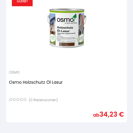
Sale!
OSMO
Osmo Holzschutz Öl Lasur
(
0
Rezensionen)
Bewertet
mit
34,23
€
von
ab
5,
basierend
auf
Kundenbewertung