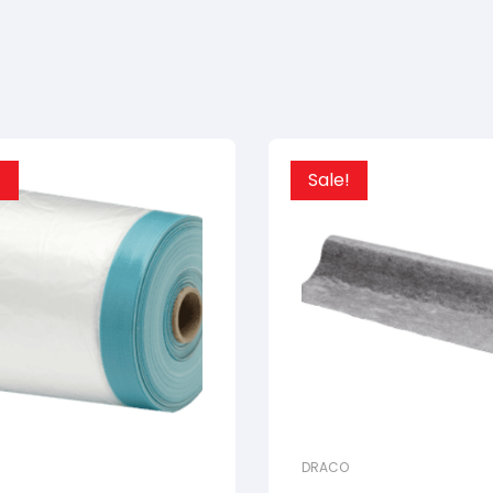
!
Sale!
DRACO