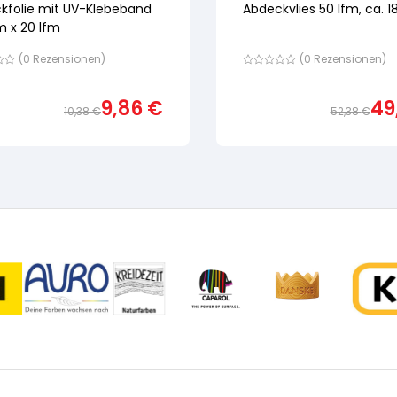
kfolie mit UV-Klebeband
Abdeckvlies 50 lfm, ca. 
m x 20 lfm
(
0
Rezensionen)
(
0
Rezensionen)
Bewertet
mit
von
9,86
€
49
5,
10,38
€
52,38
€
nd
basierend
Ursprünglicher
Aktueller
auf
ewertung
Preis
Preis
Kundenbewertung
war:
ist:
10,38 €
9,86 €.