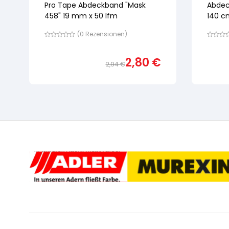
Pro Tape Abdeckband "Mask
Abdec
458" 19 mm x 50 lfm
140 c
(
0
Rezensionen)
Bewertet
Bewertet
mit
mit
von
von
2,80
€
5,
5,
2,94
€
basierend
basiere
Ursprünglicher
Aktueller
auf
auf
Kundenbewertung
Preis
Preis
Kundenb
war:
ist:
2,94 €
2,80 €.