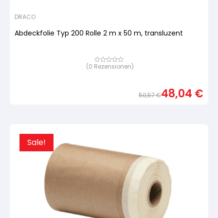
DRACO
Abdeckfolie Typ 200 Rolle 2 m x 50 m, transluzent
(
0
Rezensionen)
Bewertet
mit
von
5,
48,04
€
basierend
50,57
€
auf
Urspr
Aktue
Kundenbewertung
Preis
Preis
war:
ist:
50,5
48,04
Sale!