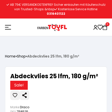
Zum
AB 75€ VERSANDKOSTENFREI! Sicher einkaufen mit Käuferschutz
Inhalt
von Trusted-Shops &nbsp
Kostenlose Service Hotline:
0316401122
springen
0
Holzschutz
Home
»
Shop
»
Abdeckvlies 25 lfm, 180 g/m²
Lacke
Vorbereitung
Abdeckvlies 25 lfm, 180 g/m²
Autoreparatur
Vorbereitung
Wasserlösliche Grundierung
Sale!
Innenfarben
Vorbereitung
Wasserlösliche Grundierung
Lösemittelhältige Grundierung
Marke:
Draco
SKU:
758525