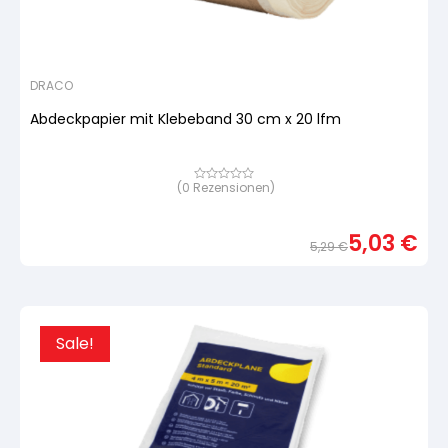
DRACO
Abdeckpapier mit Klebeband 30 cm x 20 lfm
(
0
Rezensionen)
Bewertet
mit
von
5,
5,03
€
basierend
5,29
€
auf
Urspr
Aktue
Kundenbewertung
Preis
Preis
war:
ist:
5,29 
5,03 
Sale!