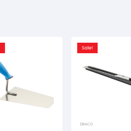
!
Sale!
DRACO