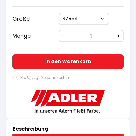
war:
ist:
12,80 €
12,17 
Größe
Menge
In den Warenkorb
inkl. MwSt. zzgl. Versandkosten
Beschreibung