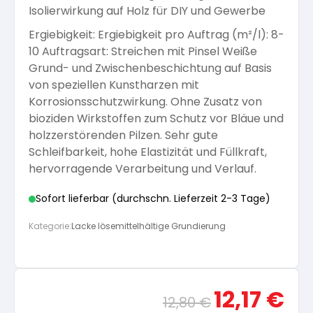
Isolierwirkung auf Holz für DIY und Gewerbe
Arbeitshandschuhe
Pflege und Reinigung
Silikatfarben
Kalkfarben
Ergiebigkeit: Ergiebigkeit pro Auftrag (m²/l): 8-
Versiegelung für Beton
Öle für Außen
10 Auftragsart: Streichen mit Pinsel Weiße
Grund- und Zwischenbeschichtung auf Basis
Dichtmassen
Spezialprodukte
Anti Schimmelfarbe
von speziellen Kunstharzen mit
Pflege
Pflege und Reinigung
Korrosionsschutzwirkung. Ohne Zusatz von
Farbwalzen
bioziden Wirkstoffen zum Schutz vor Bläue und
Isolierfarben
holzzerstörenden Pilzen. Sehr gute
Schleifbarkeit, hohe Elastizität und Füllkraft,
Pinsel und Bürsten
hervorragende Verarbeitung und Verlauf.
Latexfarben
Sofort lieferbar (durchschn. Lieferzeit 2-3 Tage)
Schleifmittel
Spezialfarben
Kategorie:
Lacke lösemittelhältige Grundierung
Ursprünglicher
Aktue
12,17
€
12,80
€
Preis
Preis