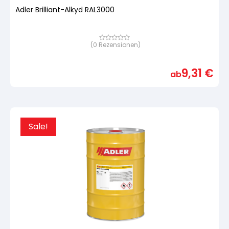
Adler Brilliant-Alkyd RAL3000
(
0
Rezensionen)
Bewertet
mit
von
5,
9,31
€
basierend
ab
auf
Kundenbewertung
Sale!