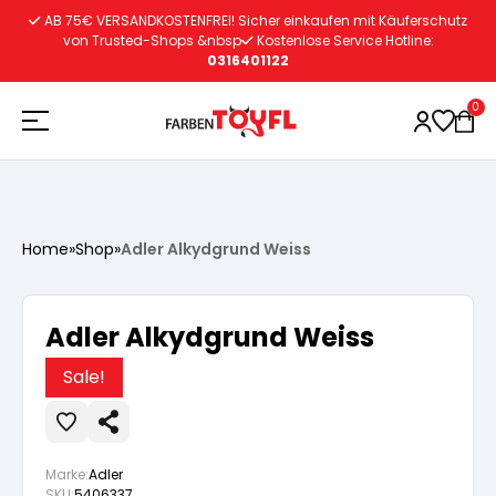
Zum
AB 75€ VERSANDKOSTENFREI! Sicher einkaufen mit Käuferschutz
Inhalt
von Trusted-Shops &nbsp
Kostenlose Service Hotline:
0316401122
springen
0
Holzschutz
Home
»
Shop
»
Adler Alkydgrund Weiss
Lacke
Vorbereitung
Adler Alkydgrund Weiss
Autoreparatur
Vorbereitung
Wasserlösliche Grundierung
Sale!
Innenfarben
Vorbereitung
Wasserlösliche Grundierung
Lösemittelhältige Grundierung
Marke:
Adler
SKU:
5406337