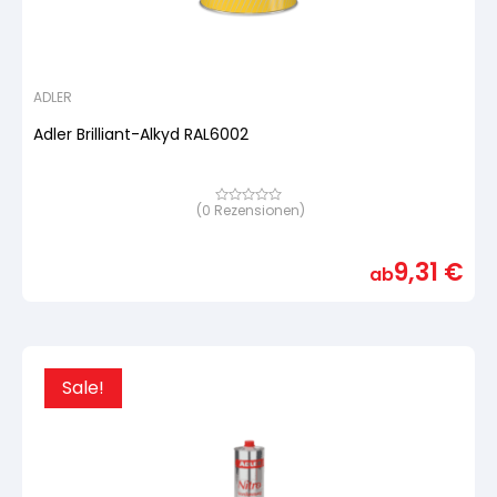
ADLER
Adler Brilliant-Alkyd RAL6002
(
0
Rezensionen)
Bewertet
mit
von
5,
9,31
€
basierend
ab
auf
Kundenbewertung
Sale!