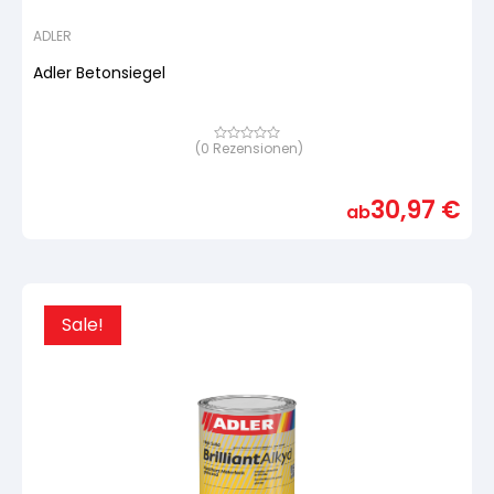
ADLER
Adler Betonsiegel
(
0
Rezensionen)
Bewertet
mit
von
5,
30,97
€
basierend
ab
auf
Kundenbewertung
Sale!