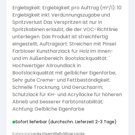
Ergiebigkeit: Ergiebigkeit pro Auftrag (m²/l): 10
Arbeitshandschuhe
Pflege und Reinigung
Silikatfarben
Kalkfarben
Ergiebigkeit inkl. Verdünnungszugabe und
Versiegelung für Beton
Öle für Außen
Spritzverlust Das Verspritzen ist nur in
Spritzkabinen erlaubt, die der VOC-Richtlinie
Dichtmassen
Spezialprodukte
Anti Schimmelfarbe
unterliegen. Das Produkt ist streichfertig
Pflege
Pflege und Reinigung
eingestellt, Auftragsart: Streichen mit Pinsel
Farbwalzen
Farbloser Kunstharzlack für Holz im Innen-
Isolierfarben
und im Außenbereich. Bootslackqualität. '
Hochwertiger Allroundlack in
Pinsel und Bürsten
Bootslackqualität mit gelblicher Eigenfarbe;.
Latexfarben
Sehr gute Creme- und Fettbeständigkeit;
Schnelle Trocknung. Und Geruchsarm;
Schleifmittel
Schutzlack für KH- und Acryllacke für höheren
Spezialfarben
Abrieb und besserer Farbtonstabilität;
Achtung: Gelbliche Eigenfarbe
Sofort lieferbar (durchschn. Lieferzeit 2-3 Tage)
Kategorie:
Lacke lösemittelhältige Lacke