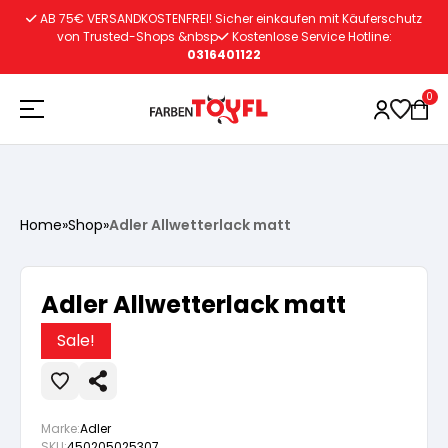
Zum
AB 75€ VERSANDKOSTENFREI! Sicher einkaufen mit Käuferschutz
Inhalt
von Trusted-Shops &nbsp
Kostenlose Service Hotline:
0316401122
springen
0
Holzschutz
Home
»
Shop
»
Adler Allwetterlack matt
Lacke
Vorbereitung
Adler Allwetterlack matt
Autoreparatur
Vorbereitung
Wasserlösliche Grundierung
Sale!
Innenfarben
Vorbereitung
Wasserlösliche Grundierung
Lösemittelhältige Grundierung
Marke:
Adler
SKU:
450205025307