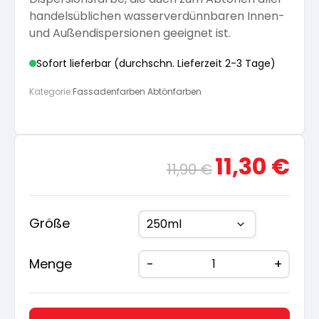
handelsüblichen wasserverdünnbaren Innen-
Arbeitshandschuhe
Pflege und Reinigung
Silikatfarben
und Außendispersionen geeignet ist.
Kalkfarben
Versiegelung für Beton
Öle für Außen
Sofort lieferbar (durchschn. Lieferzeit 2-3 Tage)
Dichtmassen
Spezialprodukte
Anti Schimmelfarbe
Pflege
Pflege und Reinigung
Kategorie:
Fassadenfarben Abtönfarben
Farbwalzen
Isolierfarben
Ursprünglicher
Aktue
11,30
€
11,90
€
Pinsel und Bürsten
Preis
Preis
Latexfarben
war:
ist:
11,90 €
11,30 
Schleifmittel
Größe
Spezialfarben
Menge