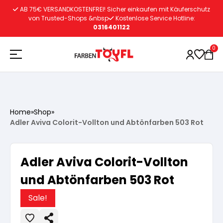
Zum
AB 75€ VERSANDKOSTENFREI! Sicher einkaufen mit Käuferschutz
Inhalt
von Trusted-Shops &nbsp
Kostenlose Service Hotline:
0316401122
springen
0
Holzschutz
Home
»
Shop
»
Adler Aviva Colorit-Vollton und Abtönfarben 503 Rot
Lacke
Vorbereitung
Adler Aviva Colorit-Vollton
Autoreparatur
Vorbereitung
Wasserlösliche Grundierung
und Abtönfarben 503 Rot
Innenfarben
Vorbereitung
Sale!
Wasserlösliche Grundierung
Lösemittelhältige Grundierung