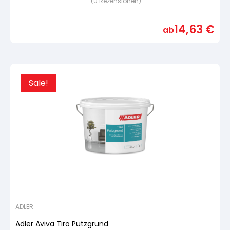
(
0
Rezensionen)
Bewertet
mit
von
5,
14,63
€
basierend
ab
auf
Kundenbewertung
Sale!
ADLER
Adler Aviva Tiro Putzgrund