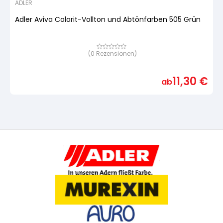
ADLER
Adler Aviva Colorit-Vollton und Abtönfarben 505 Grün
(
0
Rezensionen)
Bewertet
mit
von
5,
11,30
€
basierend
ab
auf
Kundenbewertung