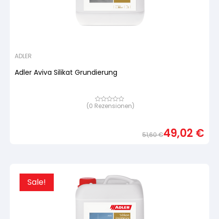
ADLER
Adler Aviva Silikat Grundierung
(
0
Rezensionen)
Bewertet
mit
von
5,
49,02
€
basierend
51,60
€
auf
Urspr
Aktue
Kundenbewertung
Preis
Preis
war:
ist:
51,60
49,02
Sale!