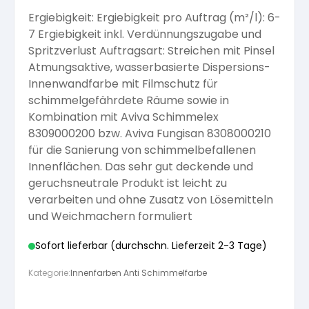
Ergiebigkeit: Ergiebigkeit pro Auftrag (m²/l): 6-
Arbeitshandschuhe
Pflege und Reinigung
Silikatfarben
Kalkfarben
7 Ergiebigkeit inkl. Verdünnungszugabe und
Versiegelung für Beton
Öle für Außen
Spritzverlust Auftragsart: Streichen mit Pinsel
Atmungsaktive, wasserbasierte Dispersions-
Dichtmassen
Spezialprodukte
Anti Schimmelfarbe
Innenwandfarbe mit Filmschutz für
Pflege
Pflege und Reinigung
schimmelgefährdete Räume sowie in
Farbwalzen
Kombination mit Aviva Schimmelex
Isolierfarben
8309000200 bzw. Aviva Fungisan 8308000210
für die Sanierung von schimmelbefallenen
Pinsel und Bürsten
Innenflächen. Das sehr gut deckende und
Latexfarben
geruchsneutrale Produkt ist leicht zu
verarbeiten und ohne Zusatz von Lösemitteln
Schleifmittel
und Weichmachern formuliert
Spezialfarben
Sofort lieferbar (durchschn. Lieferzeit 2-3 Tage)
Kategorie:
Innenfarben Anti Schimmelfarbe