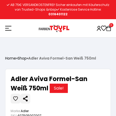
Zum
AB 75€ VERSANDKOSTENFREI! Sicher einkaufen mit Käuferschutz
Inhalt
von Trusted-Shops &nbsp
Kostenlose Service Hotline:
0316401122
springen
0
Holzschutz
Home
»
Shop
»
Adler Aviva Formel-San Weiß 750ml
Lacke
Vorbereitung
Adler Aviva Formel-San
Autoreparatur
Vorbereitung
Weiß 750ml
Wasserlösliche Grundierung
Sale!
Innenfarben
Vorbereitung
Wasserlösliche Grundierung
Lösemittelhältige Grundierung
Marke:
Adler
SKU:
407505007007