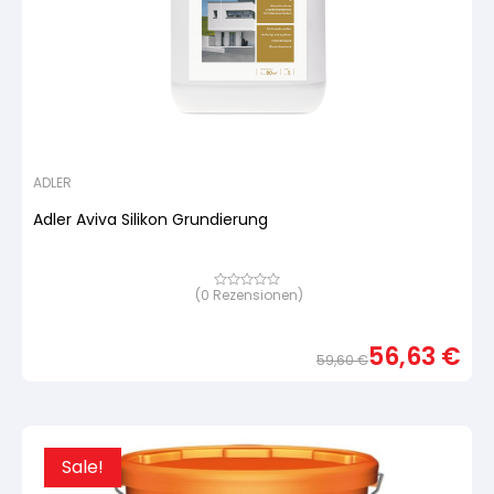
ADLER
Adler Aviva Silikon Grundierung
(
0
Rezensionen)
Bewertet
mit
von
5,
56,63
€
basierend
59,60
€
auf
Urspr
Aktue
Kundenbewertung
Preis
Preis
war:
ist:
59,6
56,63
Sale!