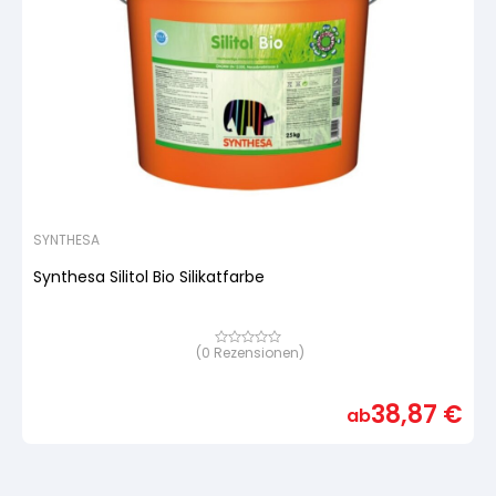
SYNTHESA
Synthesa Silitol Bio Silikatfarbe
(
0
Rezensionen)
Bewertet
mit
von
5,
38,87
€
basierend
ab
auf
Kundenbewertung