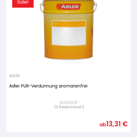
Sale!
ADLER
Adler PUR-Verdünnung aromatenfrei
(
0
Rezensionen)
Bewertet
mit
von
5,
13,31
€
basierend
ab
auf
Kundenbewertung