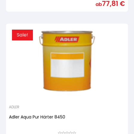
77,81
€
basierend
ab
auf
Kundenbewertung
Sale!
ADLER
Adler Aqua Pur Härter 8450