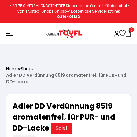
Zum
AB 75€ VERSANDKOSTENFREI! Sicher einkaufen mit Käuferschutz
Inhalt
von Trusted-Shops &nbsp
Kostenlose Service Hotline:
0316401122
springen
0
Holzschutz
Home
»
Shop
»
Adler DD Verdünnung 8519 aromatenfrei, für PUR- und
Lacke
Vorbereitung
DD-Lacke
Autoreparatur
Vorbereitung
Wasserlösliche Grundierung
Adler DD Verdünnung 8519
aromatenfrei, für PUR- und
Innenfarben
Vorbereitung
Wasserlösliche Grundierung
Lösemittelhältige Grundierung
DD-Lacke
Sale!