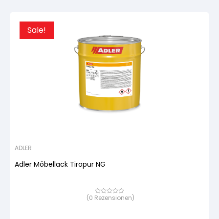
Sale!
ADLER
Adler Möbellack Tiropur NG
(
0
Rezensionen)
Bewertet
mit
von
5,