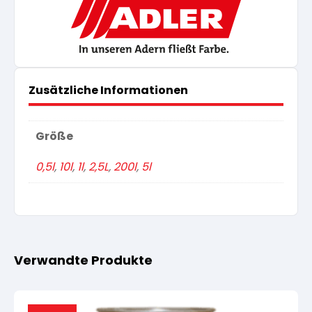
Zusätzliche Informationen
Größe
0,5l
,
10l
,
1l
,
2,5L
,
200l
,
5l
Verwandte Produkte