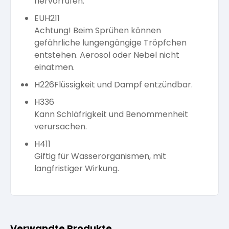
hervorrufen.
EUH211
Achtung! Beim Sprühen können
gefährliche lungengängige Tröpfchen
entstehen. Aerosol oder Nebel nicht
einatmen.
H226
Flüssigkeit und Dampf entzündbar.
H336
Kann Schläfrigkeit und Benommenheit
verursachen.
H411
Giftig für Wasserorganismen, mit
langfristiger Wirkung.
Verwandte Produkte