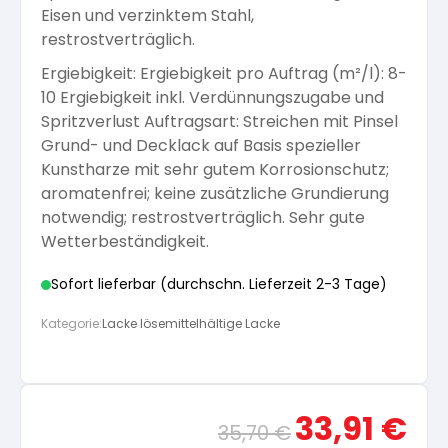
Eisen und verzinktem Stahl,
Arbeitshandschuhe
Pflege und Reinigung
restrostverträglich.
Silikatfarben
Kalkfarben
Versiegelung für Beton
Öle für Außen
Ergiebigkeit: Ergiebigkeit pro Auftrag (m²/l): 8-
10 Ergiebigkeit inkl. Verdünnungszugabe und
Dichtmassen
Spezialprodukte
Anti Schimmelfarbe
Spritzverlust Auftragsart: Streichen mit Pinsel
Pflege
Pflege und Reinigung
Grund- und Decklack auf Basis spezieller
Farbwalzen
Kunstharze mit sehr gutem Korrosionschutz;
Isolierfarben
aromatenfrei; keine zusätzliche Grundierung
notwendig; restrostverträglich. Sehr gute
Pinsel und Bürsten
Wetterbeständigkeit.
Latexfarben
Sofort lieferbar (durchschn. Lieferzeit 2-3 Tage)
Schleifmittel
Spezialfarben
Kategorie:
Lacke lösemittelhältige Lacke
Ursprünglicher
Aktue
33,91
€
35,70
€
Preis
Preis