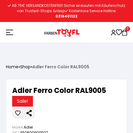
Zum
AB 75€ VERSANDKOSTENFREI! Sicher einkaufen mit Käuferschutz
Inhalt
von Trusted-Shops &nbsp
Kostenlose Service Hotline:
0316401122
springen
0
Holzschutz
Home
»
Shop
»
Adler Ferro Color RAL9005
Lacke
Vorbereitung
Adler Ferro Color RAL9005
Autoreparatur
Vorbereitung
Wasserlösliche Grundierung
Sale!
Innenfarben
Vorbereitung
Wasserlösliche Grundierung
Lösemittelhältige Grundierung
Marke:
Adler
SKU:
450600900507