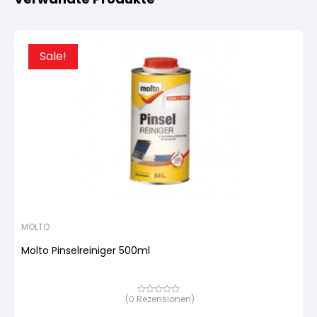
Sale!
MOLTO
Molto Pinselreiniger 500ml
(
0
Rezensionen)
Bewertet
mit