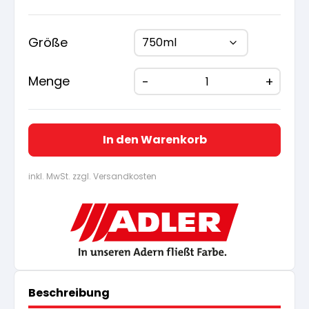
war:
ist:
35,70 €
33,91 
Größe
Menge
In den Warenkorb
inkl. MwSt. zzgl. Versandkosten
Beschreibung